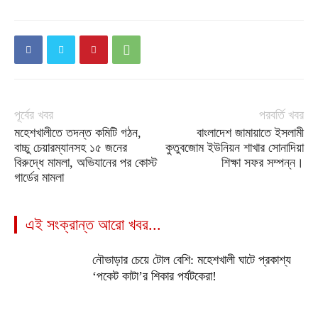
পূর্বের খবর
পরবর্তি খবর
মহেশখালীতে তদন্ত কমিটি গঠন,
বাংলাদেশ জামায়াতে ইসলামী
বাচ্চু চেয়ারম্যানসহ ১৫ জনের
কুতুবজোম ইউনিয়ন শাখার সোনাদিয়া
বিরুদ্ধে মামলা, অভিযানের পর কোস্ট
শিক্ষা সফর সম্পন্ন।
গার্ডের মামলা
এই সংক্রান্ত আরো খবর...
নৌভাড়ার চেয়ে টোল বেশি: মহেশখালী ঘাটে প্রকাশ্য
‘পকেট কাটা’র শিকার পর্যটকেরা!