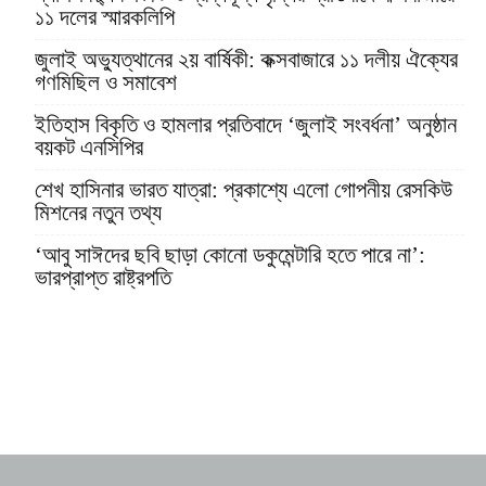
১১ দলের স্মারকলিপি
জুলাই অভ্যুত্থানের ২য় বার্ষিকী: কক্সবাজারে ১১ দলীয় ঐক্যের
গণমিছিল ও সমাবেশ
ইতিহাস বিকৃতি ও হামলার প্রতিবাদে ‘জুলাই সংবর্ধনা’ অনুষ্ঠান
বয়কট এনসিপির
শেখ হাসিনার ভারত যাত্রা: প্রকাশ্যে এলো গোপনীয় রেসকিউ
মিশনের নতুন তথ্য
‘আবু সাঈদের ছবি ছাড়া কোনো ডকুমেন্টারি হতে পারে না’:
ভারপ্রাপ্ত রাষ্ট্রপতি