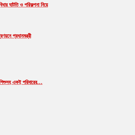
বিধার ঘাটতি ও পরিকল্পনা নিয়ে
ণয়নে প্রধানমন্ত্রী
া-শিশুসহ একই পরিবারের…