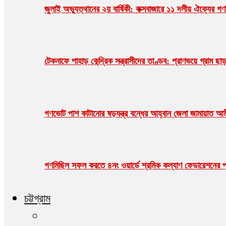
জুলাই অভ্যুত্থানের ২য় বার্ষিকী: কক্সবাজারে ১১ দলীয় ঐক্যের 
টেকনাফে পাহাড় কেন্দ্রিক সন্ত্রাসীদের তাণ্ডব: প্রাণভয়ে গ্র
গণভোট পাশ কাটানোর ষড়যন্ত্র বন্ধের আহ্বান জেলা জামায়াত আ
গণমিছিল সফল করতে ৪নং ওয়ার্ডে শ্রমিক কল্যাণ ফেডারেশনের প্
চট্টগ্রাম