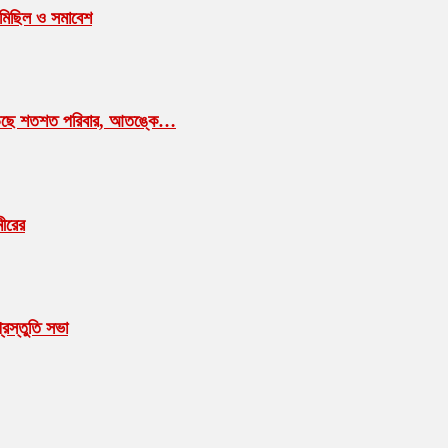
গণমিছিল ও সমাবেশ
াম ছাড়ছে শতশত পরিবার, আতঙ্কে…
মীরের
রস্তুতি সভা