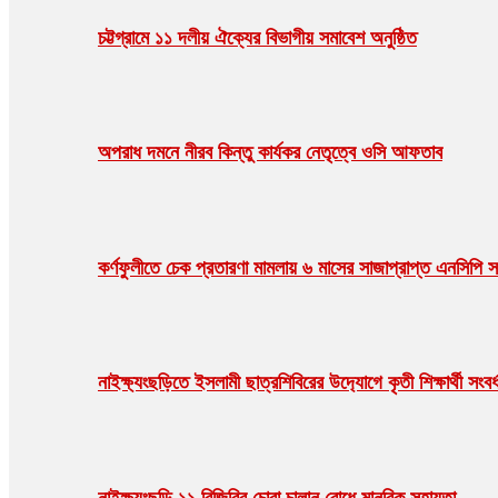
চট্টগ্রামে ১১ দলীয় ঐক্যের বিভাগীয় সমাবেশ অনুষ্ঠিত
অপরাধ দমনে নীরব কিন্তু কার্যকর নেতৃত্বে ওসি আফতাব
কর্ণফুলীতে চেক প্রতারণা মামলায় ৬ মাসের সাজাপ্রাপ্ত এনসিপি স
নাইক্ষ‍‍্যংছড়িতে ইসলামী ছাত্রশিবিরের উদ‍্যোগে কৃতী শিক্ষার্থী সংবর্
নাইক্ষ্যংছড়ি ১১ বিজিবির চোরা চালান রোধে মানবিক সহায়তা