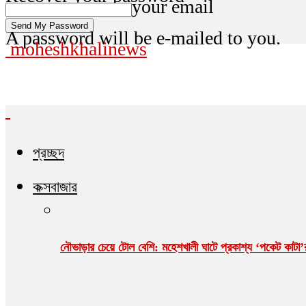
your email
A password will be e-mailed to you.
moheshkhalinews
প্রচ্ছদ
কক্সবাজার
নৌভাড়ার চেয়ে টোল বেশি: মহেশখালী ঘাটে প্রকাশ্য ‘পকেট কাটা’র