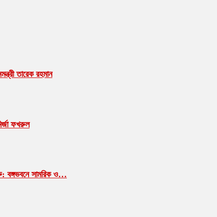
ন্ত্রী তারেক রহমান
ির্জা ফখরুল
শুরু: বঙ্গভবনে সামরিক ও…