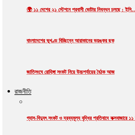
🌍 ১১ দেশের ২১ স্টেশনে প্রবাসী ভোটার নিবন্ধন চলছে : ইসি
বাংলাদেশের ভূখণ্ড বিচ্ছিন্নে আরাকানের ভয়ঙ্কর ছক
জাতিসংঘে রোহিঙ্গা সংকট নিয়ে উচ্চপর্যায়ের বৈঠক আজ
রাজনীতি
গ্যাস-বিদ্যুৎ সংকট ও দ্রব্যমূল্য বৃদ্ধির প্রতিবাদে কক্সবাজারে ১১