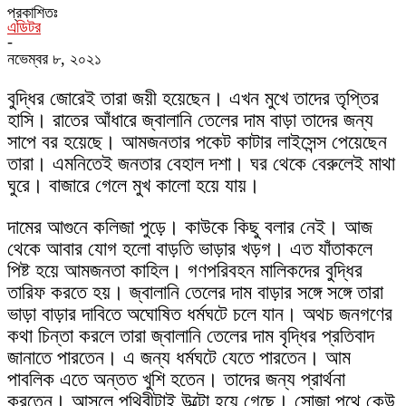
প্রকাশিতঃ
এডিটর
-
নভেম্বর ৮, ২০২১
বুদ্ধির জোরেই তারা জয়ী হয়েছেন। এখন মুখে তাদের তৃপ্তির
হাসি। রাতের আঁধারে জ্বালানি তেলের দাম বাড়া তাদের জন্য
সাপে বর হয়েছে। আমজনতার পকেট কাটার লাইসেন্স পেয়েছেন
তারা। এমনিতেই জনতার বেহাল দশা। ঘর থেকে বেরুলেই মাথা
ঘুরে। বাজারে গেলে মুখ কালো হয়ে যায়।
দামের আগুনে কলিজা পুড়ে। কাউকে কিছু বলার নেই। আজ
থেকে আবার যোগ হলো বাড়তি ভাড়ার খড়গ। এত যাঁতাকলে
পিষ্ট হয়ে আমজনতা কাহিল। গণপরিবহন মালিকদের বুদ্ধির
তারিফ করতে হয়। জ্বালানি তেলের দাম বাড়ার সঙ্গে সঙ্গে তারা
ভাড়া বাড়ার দাবিতে অঘোষিত ধর্মঘটে চলে যান। অথচ জনগণের
কথা চিন্তা করলে তারা জ্বালানি তেলের দাম বৃদ্ধির প্রতিবাদ
জানাতে পারতেন। এ জন্য ধর্মঘটে যেতে পারতেন। আম
পাবলিক এতে অন্তত খুশি হতেন। তাদের জন্য প্রার্থনা
করতেন। আসলে পৃথিবীটাই উল্টো হয়ে গেছে। সোজা পথে কেউ