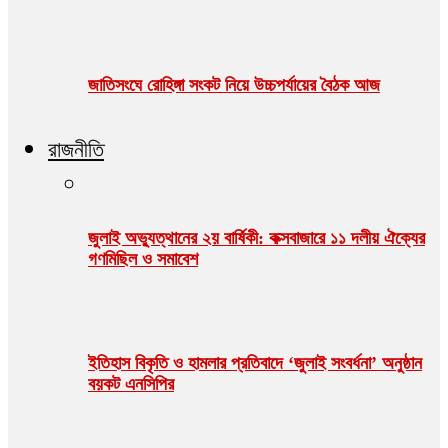
জাতিসংঘে রোহিঙ্গা সংকট নিয়ে উচ্চপর্যায়ের বৈঠক আজ
রাজনীতি
জুলাই অভ্যুত্থানের ২য় বার্ষিকী: কক্সবাজারে ১১ দলীয় ঐক্যের
গণমিছিল ও সমাবেশ
ইতিহাস বিকৃতি ও হামলার প্রতিবাদে ‘জুলাই সংবর্ধনা’ অনুষ্ঠান
বয়কট এনসিপির