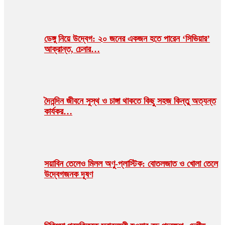
ডেঙ্গু নিয়ে উদ্বেগ: ২০ জনের একজন হতে পারেন ‘সিভিয়ার’
আক্রান্ত, চেনার…
দৈনন্দিন জীবনে সুস্থ ও চাঙ্গা থাকতে কিছু সহজ কিন্তু অত্যন্ত
কার্যকর…
সয়াবিন তেলেও মিলল অণু-প্লাস্টিক: বোতলজাত ও খোলা তেলে
উদ্বেগজনক দূষণ