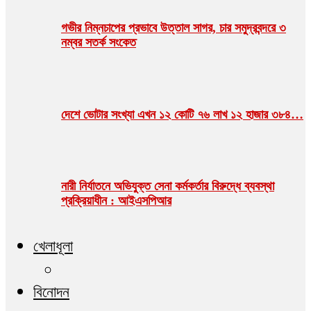
গভীর নিম্নচাপের প্রভাবে উত্তাল সাগর, চার সমুদ্রবন্দরে ৩
নম্বর সতর্ক সংকেত
দেশে ভোটার সংখ্যা এখন ১২ কোটি ৭৬ লাখ ১২ হাজার ৩৮৪…
নারী নির্যাতনে অভিযুক্ত সেনা কর্মকর্তার বিরুদ্ধে ব্যবস্থা
প্রক্রিয়াধীন : আইএসপিআর
খেলাধূলা
বিনোদন