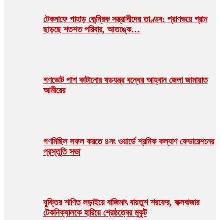
টেকনাফে পাহাড় কেন্দ্রিক সন্ত্রাসীদের তাণ্ডব: প্রাণভয়ে গ্রাম
ছাড়ছে শতশত পরিবার, আতঙ্কে…
গণভোট পাশ কাটানোর ষড়যন্ত্র বন্ধের আহ্বান জেলা জামায়াত
আমীরের
গণমিছিল সফল করতে ৪নং ওয়ার্ডে শ্রমিক কল্যাণ ফেডারেশনের
প্রস্তুতি সভা
যুক্তির শাণিত লড়াইয়ে বাজিমাৎ বায়তুশ শরফের, কক্সবাজার
টেকনিক্যালকে হারিয়ে শ্রেষ্ঠত্বের মুকুট