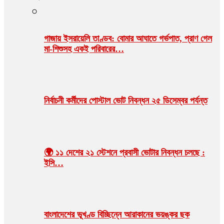
গাজায় ইসরায়েলি তাণ্ডব: বোমার আঘাতে গর্ভপাত, প্রাণ গেল
মা-শিশুসহ একই পরিবারের…
নির্বাচনী কর্মীদের পোস্টাল ভোট নিবন্ধন ২৫ ডিসেম্বর পর্যন্ত
🌍 ১১ দেশের ২১ স্টেশনে প্রবাসী ভোটার নিবন্ধন চলছে :
ইসি…
বাংলাদেশের ভূখণ্ড বিচ্ছিন্নে আরাকানের ভয়ঙ্কর ছক