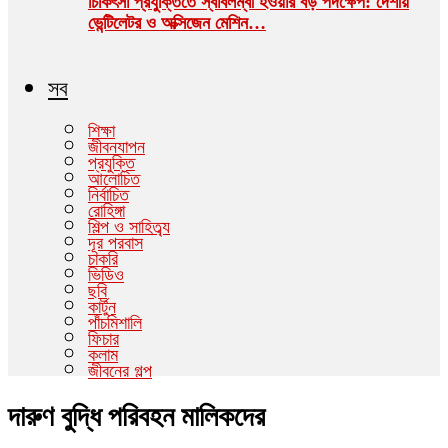
চিকিৎসা প্রযুক্তিতে স্বাবলম্বী হওয়ার বড় পদক্ষেপ: দেশীয়
ভেন্টিলেটর ও অক্সিজেন মেশিন…
সব
শিক্ষা
জীবনযাপন
প্রযুক্তি
আলোচিত
নির্বাচিত
রোহিঙ্গা
শিল্প ও সাহিত্ব্য
দূর পরবাস
চাকরি
ভিডিও
ছবি
কার্টুন
পাঁচমিশালি
ফিচার
কলাম
জীবনের গল্প
দারুণ বুদ্ধি পরিবহন মালিকদের