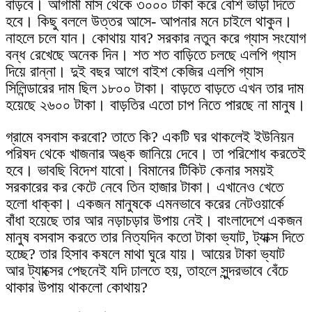
বাড়বে। আগামী মাস থেকে ৩০০০ টাকা করে বেশি ভাড়া দিতে
হবে। কিছু বললে উত্তর আসে- আপনার মনে চাইলে থাকুন।
নাহলে চলে যান। কোথায় যাব? সরকার নতুন করে গ্যাস সংযোগ
বন্ধ রেখেছে অনেক দিন। শত শত বাড়িতে চলছে এলপি গ্যাস
দিয়ে রান্না। দুই বছর আগে বাইশ কেজির এলপি গ্যাস
সিলিন্ডারের দাম ছিল ১৮০০ টাকা। বাড়তে বাড়তে এখন তার দাম
হয়েছে ২৬০০ টাকা। বাড়তির এতো চাপ নিতে পারছে না মানুষ।
গ্রামে বসবাস করবো? তাতে কি? একটি ঘর থাকলেই ইউনিয়ন
পরিষদ থেকে খাজনার অঙ্ক জানিয়ে দেবে। তা পরিশোধ করতেই
হবে। ভাবছি বিদেশ যাবো। বিমানের টিকিট কেনার সময়ই
সরকারের কর কেটে নেবে তিন হাজার টাকা। এখানেও খেতে
হলো ধাক্কা। একজন মানুষকে এমনভাবে করের নেটওয়ার্কে
বাঁধা হয়েছে তার আর নড়াচড়ার উপায় নেই। বাংলাদেশে একজন
মানুষ বসবাস করতে তার নিত্যদিন কতো টাকা ভ্যাট, ট্যাক্স দিতে
হচ্ছে? তার হিসাব কষলে মাথা ঘুরে যায়। আয়ের টাকা ভ্যাট
আর ট্যাক্সের পেছনেই যদি ঢালতে হয়, তাহলে সুন্দরভাবে বেঁচে
থাকার উপায় থাকলো কোথায়?