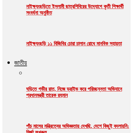
নাইক্ষ‍‍্যংছড়িতে ইসলামী ছাত্রশিবিরের উদ‍্যোগে কৃতী শিক্ষার্থী
সংবর্ধনা অনুষ্ঠিত
নাইক্ষ্যংছড়ি ১১ বিজিবির চোরা চালান রোধে মানবিক সহায়তা
জাতীয়
ঘড়িতে গভীর রাত, নিজে ড্রাইভ করে পরিচ্ছন্নতা অভিযানে
প্রধানমন্ত্রী তারেক রহমান
পাঁচ মাসের মন্ত্রিত্বের অভিজ্ঞতায় দেখছি, দেশে কিছুই বদলায়নি:
মির্জা ফখরুল