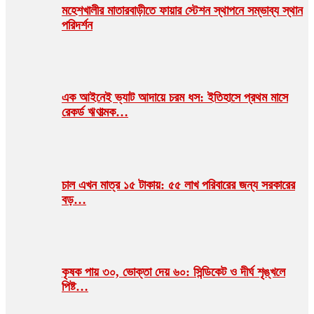
মহেশখালীর মাতারবাড়ীতে ফায়ার স্টেশন স্থাপনে সম্ভাব্য স্থান
পরিদর্শন
এক আইনেই ভ্যাট আদায়ে চরম ধস: ইতিহাসে প্রথম মাসে
রেকর্ড ঋণাত্মক…
চাল এখন মাত্র ১৫ টাকায়: ৫৫ লাখ পরিবারের জন্য সরকারের
বড়…
কৃষক পায় ৩০, ভোক্তা দেয় ৬০: সিন্ডিকেট ও দীর্ঘ শৃঙ্খলে
পিষ্ট…