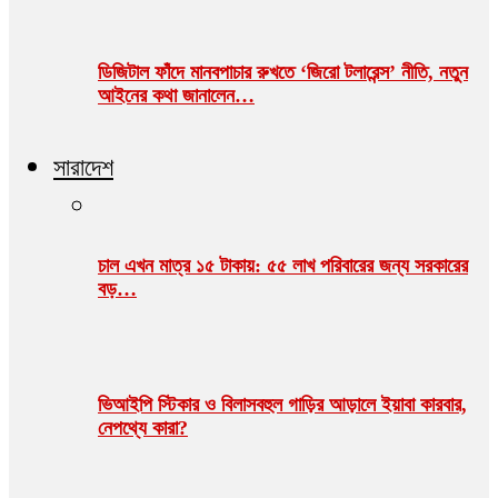
ডিজিটাল ফাঁদে মানবপাচার রুখতে ‘জিরো টলারেন্স’ নীতি, নতুন
আইনের কথা জানালেন…
সারাদেশ
চাল এখন মাত্র ১৫ টাকায়: ৫৫ লাখ পরিবারের জন্য সরকারের
বড়…
ভিআইপি স্টিকার ও বিলাসবহুল গাড়ির আড়ালে ইয়াবা কারবার,
নেপথ্যে কারা?