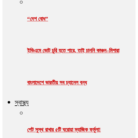
“দেশ বোধ”
ইভিএমে ভোট চুরি হতে পারে, তাই চাননি কাঞ্চন–মিশারা
বাংলাদেশে ভারতীয় সব চ্যানেল বন্ধ
স্বাস্থ্য
পেট সুস্থ রাখার ৫টি ঘরোয়া ম্যাজিক ফর্মুলা!