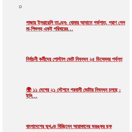
গাজায় ইসরায়েলি তাণ্ডব: বোমার আঘাতে গর্ভপাত, প্রাণ গেল
মা-শিশুসহ একই পরিবারের…
নির্বাচনী কর্মীদের পোস্টাল ভোট নিবন্ধন ২৫ ডিসেম্বর পর্যন্ত
🌍 ১১ দেশের ২১ স্টেশনে প্রবাসী ভোটার নিবন্ধন চলছে :
ইসি…
বাংলাদেশের ভূখণ্ড বিচ্ছিন্নে আরাকানের ভয়ঙ্কর ছক