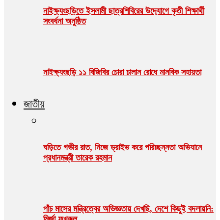
নাইক্ষ‍‍্যংছড়িতে ইসলামী ছাত্রশিবিরের উদ‍্যোগে কৃতী শিক্ষার্থী
সংবর্ধনা অনুষ্ঠিত
নাইক্ষ্যংছড়ি ১১ বিজিবির চোরা চালান রোধে মানবিক সহায়তা
জাতীয়
ঘড়িতে গভীর রাত, নিজে ড্রাইভ করে পরিচ্ছন্নতা অভিযানে
প্রধানমন্ত্রী তারেক রহমান
পাঁচ মাসের মন্ত্রিত্বের অভিজ্ঞতায় দেখছি, দেশে কিছুই বদলায়নি:
মির্জা ফখরুল