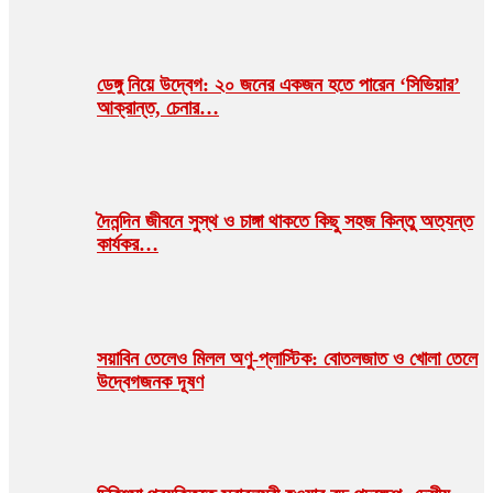
ডেঙ্গু নিয়ে উদ্বেগ: ২০ জনের একজন হতে পারেন ‘সিভিয়ার’
আক্রান্ত, চেনার…
দৈনন্দিন জীবনে সুস্থ ও চাঙ্গা থাকতে কিছু সহজ কিন্তু অত্যন্ত
কার্যকর…
সয়াবিন তেলেও মিলল অণু-প্লাস্টিক: বোতলজাত ও খোলা তেলে
উদ্বেগজনক দূষণ