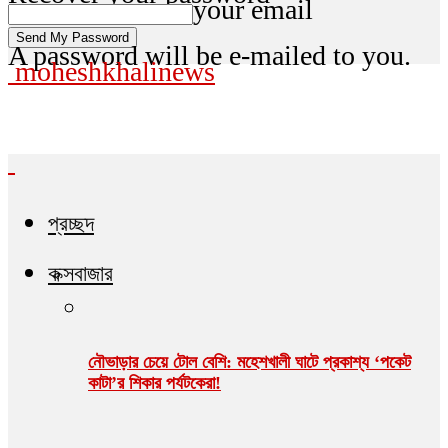
your email
A password will be e-mailed to you.
moheshkhalinews
প্রচ্ছদ
কক্সবাজার
নৌভাড়ার চেয়ে টোল বেশি: মহেশখালী ঘাটে প্রকাশ্য ‘পকেট
কাটা’র শিকার পর্যটকেরা!