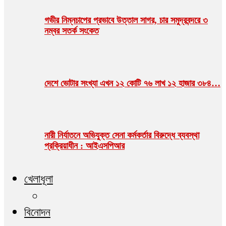
গভীর নিম্নচাপের প্রভাবে উত্তাল সাগর, চার সমুদ্রবন্দরে ৩
নম্বর সতর্ক সংকেত
দেশে ভোটার সংখ্যা এখন ১২ কোটি ৭৬ লাখ ১২ হাজার ৩৮৪…
নারী নির্যাতনে অভিযুক্ত সেনা কর্মকর্তার বিরুদ্ধে ব্যবস্থা
প্রক্রিয়াধীন : আইএসপিআর
খেলাধূলা
বিনোদন