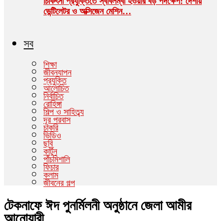
চিকিৎসা প্রযুক্তিতে স্বাবলম্বী হওয়ার বড় পদক্ষেপ: দেশীয়
ভেন্টিলেটর ও অক্সিজেন মেশিন…
সব
শিক্ষা
জীবনযাপন
প্রযুক্তি
আলোচিত
নির্বাচিত
রোহিঙ্গা
শিল্প ও সাহিত্ব্য
দূর পরবাস
চাকরি
ভিডিও
ছবি
কার্টুন
পাঁচমিশালি
ফিচার
কলাম
জীবনের গল্প
টেকনাফে ঈদ পুনর্মিলনী অনুষ্ঠানে জেলা আমীর
আনোয়ারী