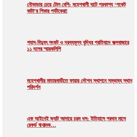
নৌভাড়ার চেয়ে টোল বেশি: মহেশখালী ঘাটে প্রকাশ্য ‘পকেট
কাটা’র শিকার পর্যটকেরা!
গ্যাস-বিদ্যুৎ সংকট ও দ্রব্যমূল্য বৃদ্ধির প্রতিবাদে কক্সবাজারে
১১ দলের স্মারকলিপি
মহেশখালীর মাতারবাড়ীতে ফায়ার স্টেশন স্থাপনে সম্ভাব্য স্থান
পরিদর্শন
এক আইনেই ভ্যাট আদায়ে চরম ধস: ইতিহাসে প্রথম মাসে
রেকর্ড ঋণাত্মক…