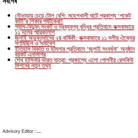
সর্বশেষ
নৌভাড়ার চেয়ে টোল বেশি: মহেশখালী ঘাটে প্রকাশ্য ‘পকেট
কাটা’র শিকার পর্যটকেরা!
গ্যাস-বিদ্যুৎ সংকট ও দ্রব্যমূল্য বৃদ্ধির প্রতিবাদে কক্সবাজারে
১১ দলের স্মারকলিপি
জুলাই অভ্যুত্থানের ২য় বার্ষিকী: কক্সবাজারে ১১ দলীয় ঐক্যের
গণমিছিল ও সমাবেশ
ইতিহাস বিকৃতি ও হামলার প্রতিবাদে ‘জুলাই সংবর্ধনা’ অনুষ্ঠান
বয়কট এনসিপির
শেখ হাসিনার ভারত যাত্রা: প্রকাশ্যে এলো গোপনীয় রেসকিউ
মিশনের নতুন তথ্য
Advisory Editor :
...