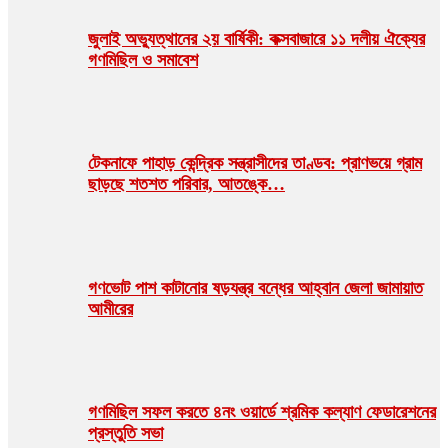
জুলাই অভ্যুত্থানের ২য় বার্ষিকী: কক্সবাজারে ১১ দলীয় ঐক্যের
গণমিছিল ও সমাবেশ
টেকনাফে পাহাড় কেন্দ্রিক সন্ত্রাসীদের তাণ্ডব: প্রাণভয়ে গ্রাম
ছাড়ছে শতশত পরিবার, আতঙ্কে…
গণভোট পাশ কাটানোর ষড়যন্ত্র বন্ধের আহ্বান জেলা জামায়াত
আমীরের
গণমিছিল সফল করতে ৪নং ওয়ার্ডে শ্রমিক কল্যাণ ফেডারেশনের
প্রস্তুতি সভা