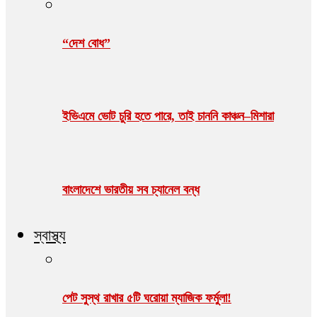
“দেশ বোধ”
ইভিএমে ভোট চুরি হতে পারে, তাই চাননি কাঞ্চন–মিশারা
বাংলাদেশে ভারতীয় সব চ্যানেল বন্ধ
স্বাস্থ্য
পেট সুস্থ রাখার ৫টি ঘরোয়া ম্যাজিক ফর্মুলা!