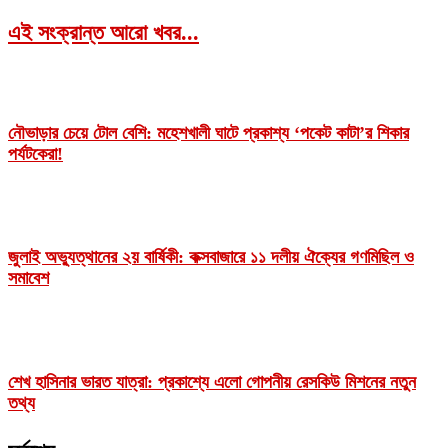
এই সংক্রান্ত আরো খবর...
নৌভাড়ার চেয়ে টোল বেশি: মহেশখালী ঘাটে প্রকাশ্য ‘পকেট কাটা’র শিকার
পর্যটকেরা!
জুলাই অভ্যুত্থানের ২য় বার্ষিকী: কক্সবাজারে ১১ দলীয় ঐক্যের গণমিছিল ও
সমাবেশ
শেখ হাসিনার ভারত যাত্রা: প্রকাশ্যে এলো গোপনীয় রেসকিউ মিশনের নতুন
তথ্য