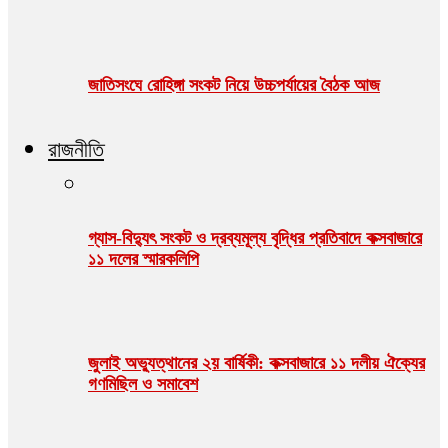
জাতিসংঘে রোহিঙ্গা সংকট নিয়ে উচ্চপর্যায়ের বৈঠক আজ
রাজনীতি
গ্যাস-বিদ্যুৎ সংকট ও দ্রব্যমূল্য বৃদ্ধির প্রতিবাদে কক্সবাজারে
১১ দলের স্মারকলিপি
জুলাই অভ্যুত্থানের ২য় বার্ষিকী: কক্সবাজারে ১১ দলীয় ঐক্যের
গণমিছিল ও সমাবেশ