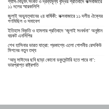
গ্যাস-বিদ্যুৎ সংকট ও দ্রব্যমূল্য বৃদ্ধির প্রতিবাদে কক্সবাজারে
১১ দলের স্মারকলিপি
জুলাই অভ্যুত্থানের ২য় বার্ষিকী: কক্সবাজারে ১১ দলীয় ঐক্যের
গণমিছিল ও সমাবেশ
ইতিহাস বিকৃতি ও হামলার প্রতিবাদে ‘জুলাই সংবর্ধনা’ অনুষ্ঠান
বয়কট এনসিপির
শেখ হাসিনার ভারত যাত্রা: প্রকাশ্যে এলো গোপনীয় রেসকিউ
মিশনের নতুন তথ্য
‘আবু সাঈদের ছবি ছাড়া কোনো ডকুমেন্টারি হতে পারে না’:
ভারপ্রাপ্ত রাষ্ট্রপতি