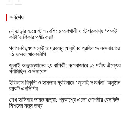
সর্বশেষ
নৌভাড়ার চেয়ে টোল বেশি: মহেশখালী ঘাটে প্রকাশ্য ‘পকেট
কাটা’র শিকার পর্যটকেরা!
গ্যাস-বিদ্যুৎ সংকট ও দ্রব্যমূল্য বৃদ্ধির প্রতিবাদে কক্সবাজারে
১১ দলের স্মারকলিপি
জুলাই অভ্যুত্থানের ২য় বার্ষিকী: কক্সবাজারে ১১ দলীয় ঐক্যের
গণমিছিল ও সমাবেশ
ইতিহাস বিকৃতি ও হামলার প্রতিবাদে ‘জুলাই সংবর্ধনা’ অনুষ্ঠান
বয়কট এনসিপির
শেখ হাসিনার ভারত যাত্রা: প্রকাশ্যে এলো গোপনীয় রেসকিউ
মিশনের নতুন তথ্য