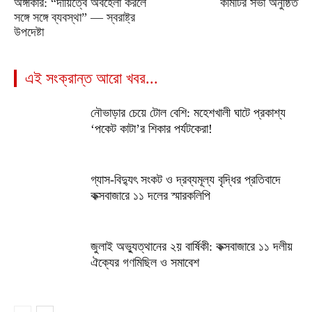
অঙ্গীকার: “দায়িত্বে অবহেলা করলে
কমিটির সভা অনুষ্ঠিত
সঙ্গে সঙ্গে ব্যবস্থা” — স্বরাষ্ট্র
উপদেষ্টা
এই সংক্রান্ত আরো খবর...
নৌভাড়ার চেয়ে টোল বেশি: মহেশখালী ঘাটে প্রকাশ্য
‘পকেট কাটা’র শিকার পর্যটকেরা!
গ্যাস-বিদ্যুৎ সংকট ও দ্রব্যমূল্য বৃদ্ধির প্রতিবাদে
কক্সবাজারে ১১ দলের স্মারকলিপি
জুলাই অভ্যুত্থানের ২য় বার্ষিকী: কক্সবাজারে ১১ দলীয়
ঐক্যের গণমিছিল ও সমাবেশ