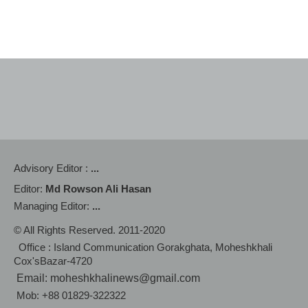
Advisory Editor :
...
Editor:
Md Rowson Ali Hasan
Managing Editor:
...
© All Rights Reserved. 2011-2020
Office : Island Communication Gorakghata, Moheshkhali
Cox'sBazar-4720
Email: moheshkhalinews@gmail.com
Mob: +88 01829-322322