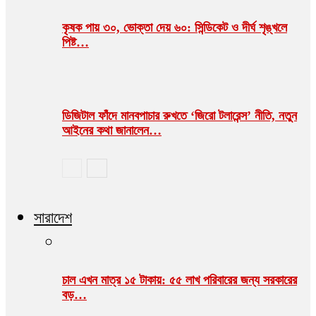
কৃষক পায় ৩০, ভোক্তা দেয় ৬০: সিন্ডিকেট ও দীর্ঘ শৃঙ্খলে
পিষ্ট…
ডিজিটাল ফাঁদে মানবপাচার রুখতে ‘জিরো টলারেন্স’ নীতি, নতুন
আইনের কথা জানালেন…
সারাদেশ
চাল এখন মাত্র ১৫ টাকায়: ৫৫ লাখ পরিবারের জন্য সরকারের
বড়…