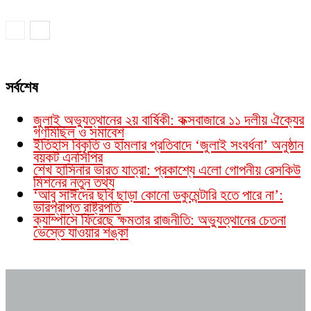
সর্বশেষ
জুলাই অভ্যুত্থানের ২য় বার্ষিকী: কক্সবাজারে ১১ দলীয় ঐক্যের
গণমিছিল ও সমাবেশ
ইতিহাস বিকৃতি ও হামলার প্রতিবাদে ‘জুলাই সংবর্ধনা’ অনুষ্ঠান
বয়কট এনসিপির
শেখ হাসিনার ভারত যাত্রা: প্রকাশ্যে এলো গোপনীয় রেসকিউ
মিশনের নতুন তথ্য
‘আবু সাঈদের ছবি ছাড়া কোনো ডকুমেন্টারি হতে পারে না’:
ভারপ্রাপ্ত রাষ্ট্রপতি
ক্যাম্পাসে ফিরেছে ক্ষমতার রাজনীতি: অভ্যুত্থানের চেতনা
ভেস্তে যাওয়ার শঙ্কা