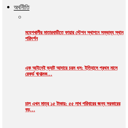
অর্থনীতি
মহেশখালীর মাতারবাড়ীতে ফায়ার স্টেশন স্থাপনে সম্ভাব্য স্থান
পরিদর্শন
এক আইনেই ভ্যাট আদায়ে চরম ধস: ইতিহাসে প্রথম মাসে
রেকর্ড ঋণাত্মক…
চাল এখন মাত্র ১৫ টাকায়: ৫৫ লাখ পরিবারের জন্য সরকারের
বড়…