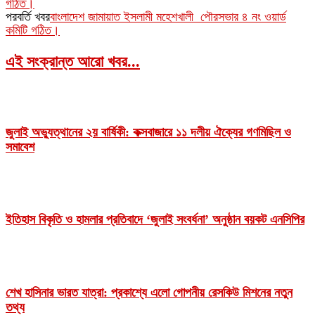
গঠিত।
পরবর্তি খবর
বাংলাদেশ জামায়াত ইসলামী মহেশখালী পৌরসভার ৪ নং ওয়ার্ড
কমিটি গঠিত।
এই সংক্রান্ত আরো খবর...
জুলাই অভ্যুত্থানের ২য় বার্ষিকী: কক্সবাজারে ১১ দলীয় ঐক্যের গণমিছিল ও
সমাবেশ
ইতিহাস বিকৃতি ও হামলার প্রতিবাদে ‘জুলাই সংবর্ধনা’ অনুষ্ঠান বয়কট এনসিপির
শেখ হাসিনার ভারত যাত্রা: প্রকাশ্যে এলো গোপনীয় রেসকিউ মিশনের নতুন
তথ্য