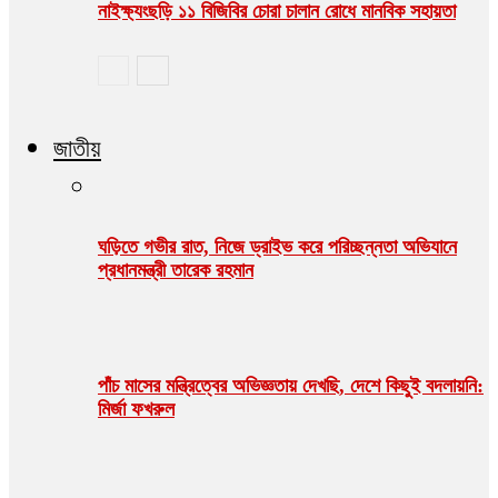
নাইক্ষ্যংছড়ি ১১ বিজিবির চোরা চালান রোধে মানবিক সহায়তা
জাতীয়
ঘড়িতে গভীর রাত, নিজে ড্রাইভ করে পরিচ্ছন্নতা অভিযানে
প্রধানমন্ত্রী তারেক রহমান
পাঁচ মাসের মন্ত্রিত্বের অভিজ্ঞতায় দেখছি, দেশে কিছুই বদলায়নি:
মির্জা ফখরুল