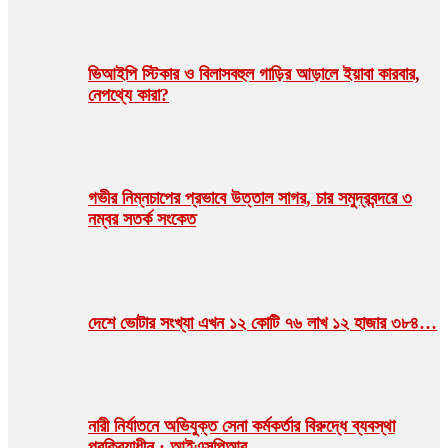
ভিআইপি স্টিকার ও বিলাসবহুল গাড়ির আড়ালে ইয়াবা কারবার,
নেপথ্যে কারা?
গভীর নিম্নচাপের প্রভাবে উত্তাল সাগর, চার সমুদ্রবন্দরে ৩
নম্বর সতর্ক সংকেত
দেশে ভোটার সংখ্যা এখন ১২ কোটি ৭৬ লাখ ১২ হাজার ৩৮৪…
নারী নির্যাতনে অভিযুক্ত সেনা কর্মকর্তার বিরুদ্ধে ব্যবস্থা
প্রক্রিয়াধীন : আইএসপিআর