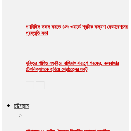
গণমিছিল সফল করতে ৪নং ওয়ার্ডে শ্রমিক কল্যাণ ফেডারেশনের
প্রস্তুতি সভা
যুক্তির শাণিত লড়াইয়ে বাজিমাৎ বায়তুশ শরফের, কক্সবাজার
টেকনিক্যালকে হারিয়ে শ্রেষ্ঠত্বের মুকুট
চট্টগ্রাম