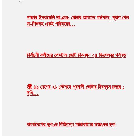
গাজায় ইসরায়েলি তাণ্ডব: বোমার আঘাতে গর্ভপাত, প্রাণ গেল
মা-শিশুসহ একই পরিবারের…
নির্বাচনী কর্মীদের পোস্টাল ভোট নিবন্ধন ২৫ ডিসেম্বর পর্যন্ত
🌍 ১১ দেশের ২১ স্টেশনে প্রবাসী ভোটার নিবন্ধন চলছে :
ইসি…
বাংলাদেশের ভূখণ্ড বিচ্ছিন্নে আরাকানের ভয়ঙ্কর ছক