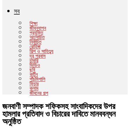
সব
শিক্ষা
জীবনযাপন
প্রযুক্তি
আলোচিত
নির্বাচিত
রোহিঙ্গা
শিল্প ও সাহিত্ব্য
দূর পরবাস
চাকরি
ভিডিও
ছবি
কার্টুন
পাঁচমিশালি
ফিচার
কলাম
জীবনের গল্প
জনবাণী সম্পাদক শফিকসহ সাংবাদিকদের উপর
হামলার প্রতিবাদ ও বিচারের দাবিতে মানববন্ধন
অনুষ্ঠিত