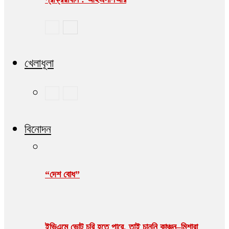
খেলাধূলা
বিনোদন
“দেশ বোধ”
ইভিএমে ভোট চুরি হতে পারে, তাই চাননি কাঞ্চন–মিশারা