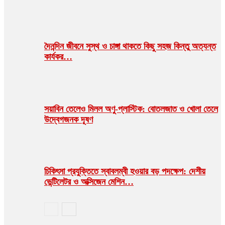
দৈনন্দিন জীবনে সুস্থ ও চাঙ্গা থাকতে কিছু সহজ কিন্তু অত্যন্ত
কার্যকর…
সয়াবিন তেলেও মিলল অণু-প্লাস্টিক: বোতলজাত ও খোলা তেলে
উদ্বেগজনক দূষণ
চিকিৎসা প্রযুক্তিতে স্বাবলম্বী হওয়ার বড় পদক্ষেপ: দেশীয়
ভেন্টিলেটর ও অক্সিজেন মেশিন…