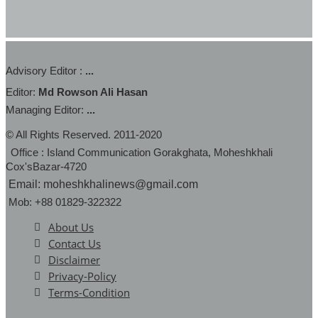
Advisory Editor :
...
Editor:
Md Rowson Ali Hasan
Managing Editor:
...
© All Rights Reserved. 2011-2020
Office : Island Communication Gorakghata, Moheshkhali
Cox'sBazar-4720
Email: moheshkhalinews@gmail.com
Mob: +88 01829-322322
About Us
Contact Us
Disclaimer
Privacy-Policy
Terms-Condition