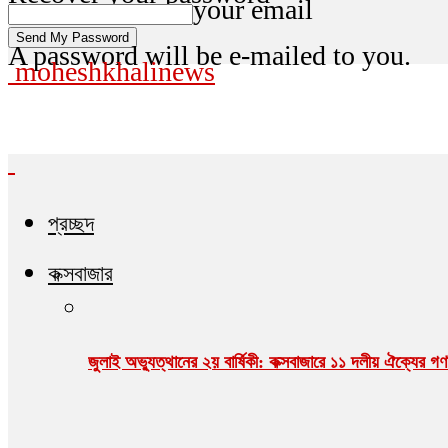
your email
A password will be e-mailed to you.
moheshkhalinews
প্রচ্ছদ
কক্সবাজার
জুলাই অভ্যুত্থানের ২য় বার্ষিকী: কক্সবাজারে ১১ দলীয় ঐক্যের 