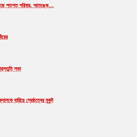
াম ছাড়ছে শতশত পরিবার, আতঙ্কে…
মীরের
রস্তুতি সভা
ালকে হারিয়ে শ্রেষ্ঠত্বের মুকুট