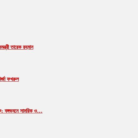
ন্ত্রী তারেক রহমান
ির্জা ফখরুল
শুরু: বঙ্গভবনে সামরিক ও…