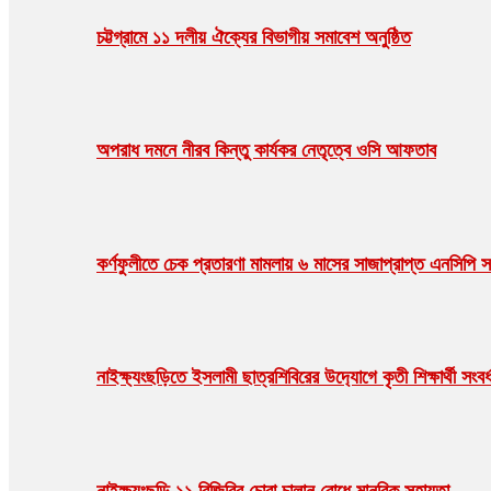
চট্টগ্রামে ১১ দলীয় ঐক্যের বিভাগীয় সমাবেশ অনুষ্ঠিত
অপরাধ দমনে নীরব কিন্তু কার্যকর নেতৃত্বে ওসি আফতাব
কর্ণফুলীতে চেক প্রতারণা মামলায় ৬ মাসের সাজাপ্রাপ্ত এনসিপি স
নাইক্ষ‍‍্যংছড়িতে ইসলামী ছাত্রশিবিরের উদ‍্যোগে কৃতী শিক্ষার্থী সংবর্
নাইক্ষ্যংছড়ি ১১ বিজিবির চোরা চালান রোধে মানবিক সহায়তা