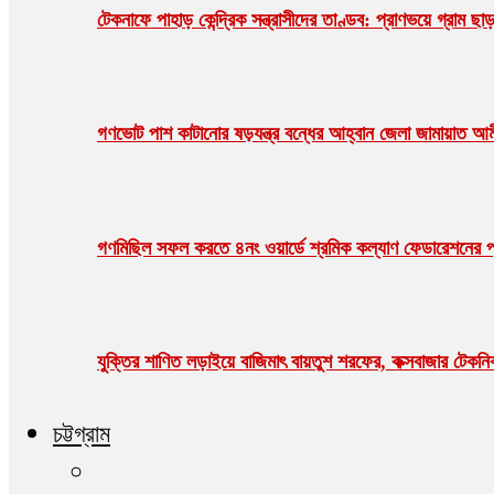
টেকনাফে পাহাড় কেন্দ্রিক সন্ত্রাসীদের তাণ্ডব: প্রাণভয়ে গ্র
গণভোট পাশ কাটানোর ষড়যন্ত্র বন্ধের আহ্বান জেলা জামায়াত আ
গণমিছিল সফল করতে ৪নং ওয়ার্ডে শ্রমিক কল্যাণ ফেডারেশনের প্
যুক্তির শাণিত লড়াইয়ে বাজিমাৎ বায়তুশ শরফের, কক্সবাজার টেকনিক্য
চট্টগ্রাম