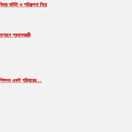
বিধার ঘাটতি ও পরিকল্পনা নিয়ে
ণয়নে প্রধানমন্ত্রী
া-শিশুসহ একই পরিবারের…