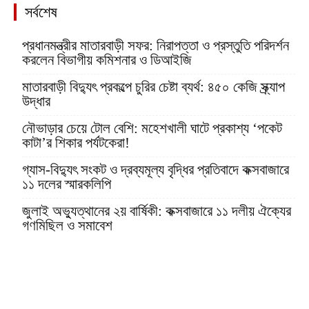
সর্বশেষ
প্রধানমন্ত্রীর মাতারবাড়ী সফর: নিরাপত্তা ও প্রস্তুতি পরিদর্শন
করলেন বিভাগীয় কমিশনার ও ডিআইজি
মাতারবাড়ী বিদ্যুৎ প্রকল্পে চুরির চেষ্টা ব্যর্থ: ৪৫০ কেজি স্ক্র্যাপ
উদ্ধার
নৌভাড়ার চেয়ে টোল বেশি: মহেশখালী ঘাটে প্রকাশ্য ‘পকেট
কাটা’র শিকার পর্যটকেরা!
গ্যাস-বিদ্যুৎ সংকট ও দ্রব্যমূল্য বৃদ্ধির প্রতিবাদে কক্সবাজারে
১১ দলের স্মারকলিপি
জুলাই অভ্যুত্থানের ২য় বার্ষিকী: কক্সবাজারে ১১ দলীয় ঐক্যের
গণমিছিল ও সমাবেশ