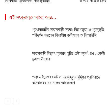
নিষেধাজ্ঞা দুঃখজনক: পররাষ্ট্রমন্ত্রী
জাতীয় পার্টিকে দিয়ে
এই সংক্রান্ত আরো খবর...
প্রধানমন্ত্রীর মাতারবাড়ী সফর: নিরাপত্তা ও প্রস্তুতি
পরিদর্শন করলেন বিভাগীয় কমিশনার ও ডিআইজি
মাতারবাড়ী বিদ্যুৎ প্রকল্পে চুরির চেষ্টা ব্যর্থ: ৪৫০ কেজি
স্ক্র্যাপ উদ্ধার
গ্যাস-বিদ্যুৎ সংকট ও দ্রব্যমূল্য বৃদ্ধির প্রতিবাদে
কক্সবাজারে ১১ দলের স্মারকলিপি