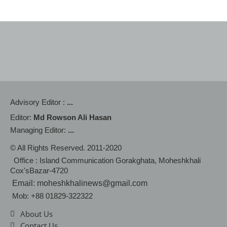
Advisory Editor :
...
Editor:
Md Rowson Ali Hasan
Managing Editor:
...
© All Rights Reserved. 2011-2020
Office : Island Communication Gorakghata, Moheshkhali
Cox'sBazar-4720
Email: moheshkhalinews@gmail.com
Mob: +88 01829-322322
About Us
Contact Us