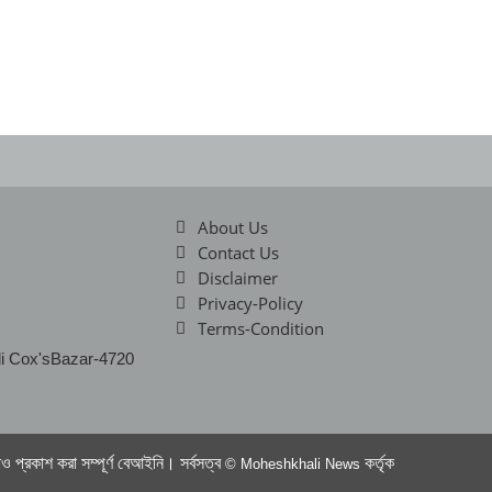
About Us
Contact Us
Disclaimer
Privacy-Policy
Terms-Condition
li Cox'sBazar-4720
 প্রকাশ করা সম্পূর্ণ বেআইনি। সর্বসত্ব
কর্তৃক
© Moheshkhali News