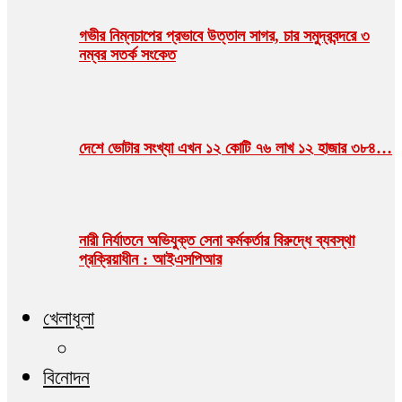
গভীর নিম্নচাপের প্রভাবে উত্তাল সাগর, চার সমুদ্রবন্দরে ৩
নম্বর সতর্ক সংকেত
দেশে ভোটার সংখ্যা এখন ১২ কোটি ৭৬ লাখ ১২ হাজার ৩৮৪…
নারী নির্যাতনে অভিযুক্ত সেনা কর্মকর্তার বিরুদ্ধে ব্যবস্থা
প্রক্রিয়াধীন : আইএসপিআর
খেলাধূলা
বিনোদন