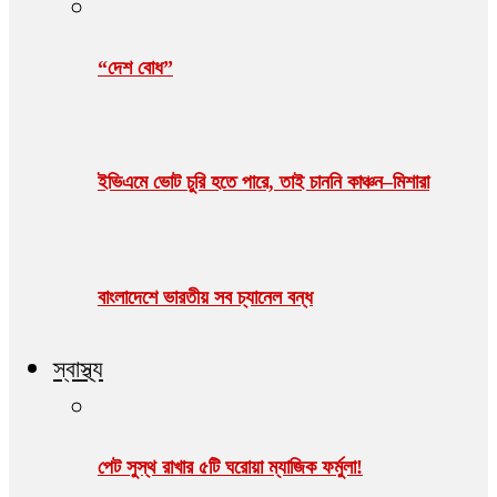
“দেশ বোধ”
ইভিএমে ভোট চুরি হতে পারে, তাই চাননি কাঞ্চন–মিশারা
বাংলাদেশে ভারতীয় সব চ্যানেল বন্ধ
স্বাস্থ্য
পেট সুস্থ রাখার ৫টি ঘরোয়া ম্যাজিক ফর্মুলা!