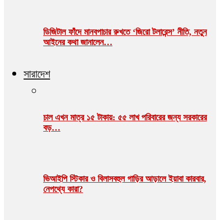
ডিজিটাল ফাঁদে মানবপাচার রুখতে ‘জিরো টলারেন্স’ নীতি, নতুন
আইনের কথা জানালেন…
সারাদেশ
চাল এখন মাত্র ১৫ টাকায়: ৫৫ লাখ পরিবারের জন্য সরকারের
বড়…
ভিআইপি স্টিকার ও বিলাসবহুল গাড়ির আড়ালে ইয়াবা কারবার,
নেপথ্যে কারা?