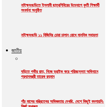
নাইক্ষ‍‍্যংছড়িতে ইসলামী ছাত্রশিবিরের উদ‍্যোগে কৃতী শিক্ষার্থী
সংবর্ধনা অনুষ্ঠিত
নাইক্ষ্যংছড়ি ১১ বিজিবির চোরা চালান রোধে মানবিক সহায়তা
জাতীয়
ঘড়িতে গভীর রাত, নিজে ড্রাইভ করে পরিচ্ছন্নতা অভিযানে
প্রধানমন্ত্রী তারেক রহমান
পাঁচ মাসের মন্ত্রিত্বের অভিজ্ঞতায় দেখছি, দেশে কিছুই বদলায়নি:
মির্জা ফখরুল