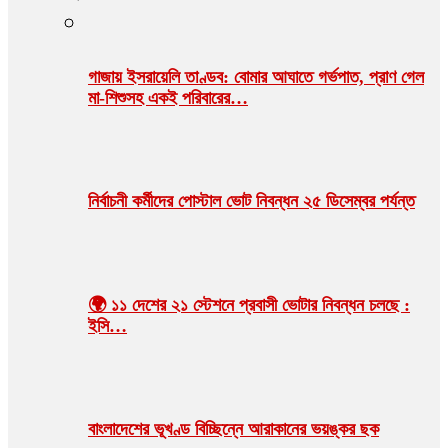
গাজায় ইসরায়েলি তাণ্ডব: বোমার আঘাতে গর্ভপাত, প্রাণ গেল
মা-শিশুসহ একই পরিবারের…
নির্বাচনী কর্মীদের পোস্টাল ভোট নিবন্ধন ২৫ ডিসেম্বর পর্যন্ত
🌍 ১১ দেশের ২১ স্টেশনে প্রবাসী ভোটার নিবন্ধন চলছে :
ইসি…
বাংলাদেশের ভূখণ্ড বিচ্ছিন্নে আরাকানের ভয়ঙ্কর ছক