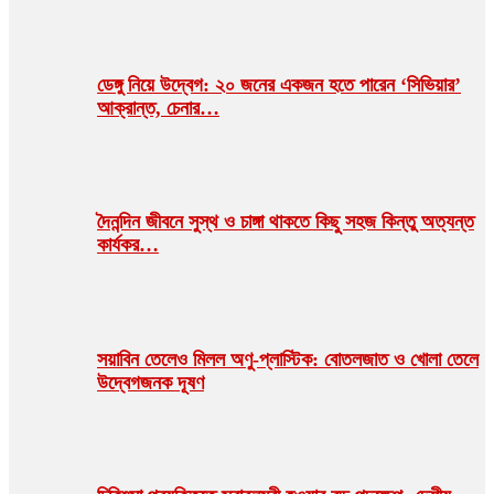
ডেঙ্গু নিয়ে উদ্বেগ: ২০ জনের একজন হতে পারেন ‘সিভিয়ার’
আক্রান্ত, চেনার…
দৈনন্দিন জীবনে সুস্থ ও চাঙ্গা থাকতে কিছু সহজ কিন্তু অত্যন্ত
কার্যকর…
সয়াবিন তেলেও মিলল অণু-প্লাস্টিক: বোতলজাত ও খোলা তেলে
উদ্বেগজনক দূষণ