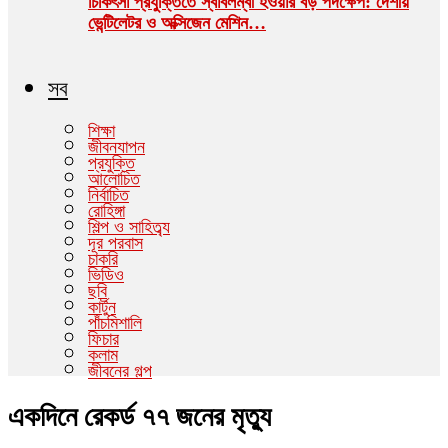
চিকিৎসা প্রযুক্তিতে স্বাবলম্বী হওয়ার বড় পদক্ষেপ: দেশীয়
ভেন্টিলেটর ও অক্সিজেন মেশিন…
সব
শিক্ষা
জীবনযাপন
প্রযুক্তি
আলোচিত
নির্বাচিত
রোহিঙ্গা
শিল্প ও সাহিত্ব্য
দূর পরবাস
চাকরি
ভিডিও
ছবি
কার্টুন
পাঁচমিশালি
ফিচার
কলাম
জীবনের গল্প
একদিনে রেকর্ড ৭৭ জনের মৃত্যু