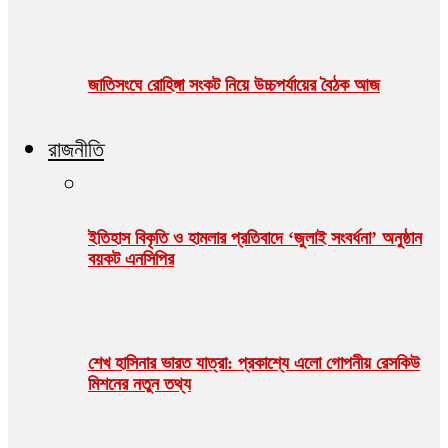
জাতিসংঘে রোহিঙ্গা সংকট নিয়ে উচ্চপর্যায়ের বৈঠক আজ
রাজনীতি
ইতিহাস বিকৃতি ও হামলার প্রতিবাদে ‘জুলাই সংবর্ধনা’ অনুষ্ঠান
বয়কট এনসিপির
শেখ হাসিনার ভারত যাত্রা: প্রকাশ্যে এলো গোপনীয় রেসকিউ
মিশনের নতুন তথ্য