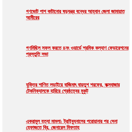
গণভোট পাশ কাটানোর ষড়যন্ত্র বন্ধের আহ্বান জেলা জামায়াত
আমীরের
গণমিছিল সফল করতে ৪নং ওয়ার্ডে শ্রমিক কল্যাণ ফেডারেশনের
প্রস্তুতি সভা
যুক্তির শাণিত লড়াইয়ে বাজিমাৎ বায়তুশ শরফের, কক্সবাজার
টেকনিক্যালকে হারিয়ে শ্রেষ্ঠত্বের মুকুট
একরামুল হত্যা মামলা: ট্রাইব্যুনালের পরোয়ানার পর সেনা
হেফাজতে ব্রি. জেনারেল মিফতাহ