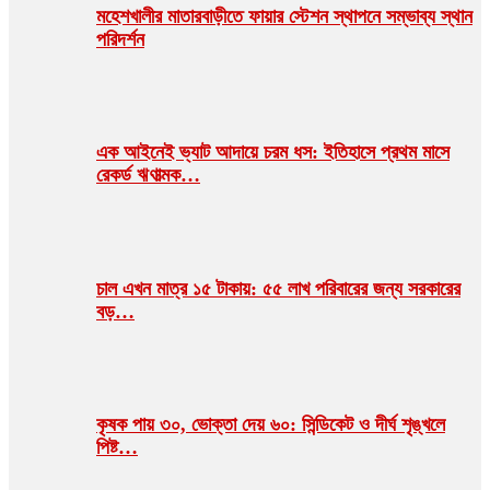
মহেশখালীর মাতারবাড়ীতে ফায়ার স্টেশন স্থাপনে সম্ভাব্য স্থান
পরিদর্শন
এক আইনেই ভ্যাট আদায়ে চরম ধস: ইতিহাসে প্রথম মাসে
রেকর্ড ঋণাত্মক…
চাল এখন মাত্র ১৫ টাকায়: ৫৫ লাখ পরিবারের জন্য সরকারের
বড়…
কৃষক পায় ৩০, ভোক্তা দেয় ৬০: সিন্ডিকেট ও দীর্ঘ শৃঙ্খলে
পিষ্ট…