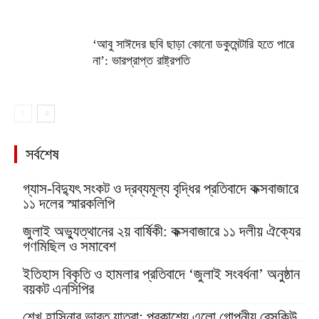
‘আবু সাঈদের ছবি ছাড়া কোনো ডকুমেন্টারি হতে পারে
না’: ভারপ্রাপ্ত রাষ্ট্রপতি
সর্বশেষ
গ্যাস-বিদ্যুৎ সংকট ও দ্রব্যমূল্য বৃদ্ধির প্রতিবাদে কক্সবাজারে
১১ দলের স্মারকলিপি
জুলাই অভ্যুত্থানের ২য় বার্ষিকী: কক্সবাজারে ১১ দলীয় ঐক্যের
গণমিছিল ও সমাবেশ
ইতিহাস বিকৃতি ও হামলার প্রতিবাদে ‘জুলাই সংবর্ধনা’ অনুষ্ঠান
বয়কট এনসিপির
শেখ হাসিনার ভারত যাত্রা: প্রকাশ্যে এলো গোপনীয় রেসকিউ