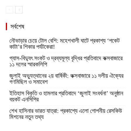
সর্বশেষ
নৌভাড়ার চেয়ে টোল বেশি: মহেশখালী ঘাটে প্রকাশ্য ‘পকেট
কাটা’র শিকার পর্যটকেরা!
গ্যাস-বিদ্যুৎ সংকট ও দ্রব্যমূল্য বৃদ্ধির প্রতিবাদে কক্সবাজারে
১১ দলের স্মারকলিপি
জুলাই অভ্যুত্থানের ২য় বার্ষিকী: কক্সবাজারে ১১ দলীয় ঐক্যের
গণমিছিল ও সমাবেশ
ইতিহাস বিকৃতি ও হামলার প্রতিবাদে ‘জুলাই সংবর্ধনা’ অনুষ্ঠান
বয়কট এনসিপির
শেখ হাসিনার ভারত যাত্রা: প্রকাশ্যে এলো গোপনীয় রেসকিউ
মিশনের নতুন তথ্য