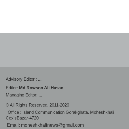
Advisory Editor :
...
Editor:
Md Rowson Ali Hasan
Managing Editor:
...
© All Rights Reserved. 2011-2020
Office : Island Communication Gorakghata, Moheshkhali
Cox'sBazar-4720
Email: moheshkhalinews@gmail.com