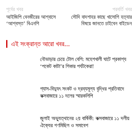
পূর্বের খবর
পরবর্তি খবর
আইজিপি বেনজীরের আশ্বাসে
সৌদি বাদশাহর কাছে খাসোগি হত্যার
‘আশ্বস্ত’ বিএনপি
বিষয়ে জানতে চাইবেন বাইডেন
এই সংক্রান্ত আরো খবর...
নৌভাড়ার চেয়ে টোল বেশি: মহেশখালী ঘাটে প্রকাশ্য
‘পকেট কাটা’র শিকার পর্যটকেরা!
গ্যাস-বিদ্যুৎ সংকট ও দ্রব্যমূল্য বৃদ্ধির প্রতিবাদে
কক্সবাজারে ১১ দলের স্মারকলিপি
জুলাই অভ্যুত্থানের ২য় বার্ষিকী: কক্সবাজারে ১১ দলীয়
ঐক্যের গণমিছিল ও সমাবেশ