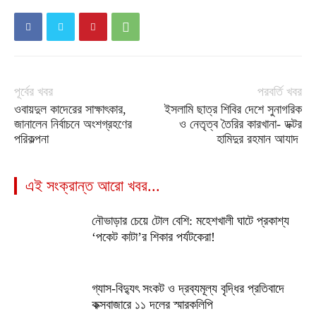
পূর্বের খবর
পরবর্তি খবর
ওবায়দুল কাদেরের সাক্ষাৎকার,
‌ইসলামি ছাত্র শিবির দেশে সুনাগরিক
জানালেন নির্বাচনে অংশগ্রহণের
ও নেতৃত্ব তৈরির কারখানা- ডক্টর
পরিকল্পনা
হামিদুর রহমান আযাদ
এই সংক্রান্ত আরো খবর...
নৌভাড়ার চেয়ে টোল বেশি: মহেশখালী ঘাটে প্রকাশ্য
‘পকেট কাটা’র শিকার পর্যটকেরা!
গ্যাস-বিদ্যুৎ সংকট ও দ্রব্যমূল্য বৃদ্ধির প্রতিবাদে
কক্সবাজারে ১১ দলের স্মারকলিপি