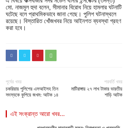
এ বিষয়ে কক্সবাজার সদর মডেল থানার ইন্সপেক্টর (তদন্ত)
মো. নাজমুল হুদা বলেন, সীমানার বিরোধ নিয়ে হামলার ঘটনাটি
ঘটেছে বলে প্রাথমিকভাবে জানা গেছে। পুলিশ ঘটনাস্থলে
রয়েছে। বিস্তারিত খোঁজখবর নিয়ে আইনগত ব্যবস্থা গ্রহণ
করা হবে।
পূর্বের খবর
পরবর্তি খবর
চকরিয়ায় পুলিশের এসআইসহ তিন
মা‌টিরাঙ্গায় ২৭ লাখ টাকার ভারতীয়
সদস্যকে কুপিয়ে জখম: আটক ১৪
শাড়ি আটক
এই সংক্রান্ত আরো খবর...