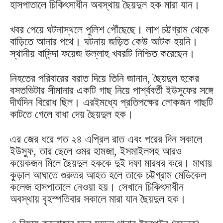
হাসপাতালে চিকিৎসাধীন অবস্থায় ছৈয়দুল হক মারা যান।
খবর পেয়ে ঘটনাস্থলে পুলিশ পৌঁছেছে। লাশ চট্টগ্রাম থেকে
বাড়িতে আনার পথে। ঘটনায় জড়িত কেউ আটক হয়নি।
স্থানীয় বাসিন্দা ফয়েজ উল্লাহ খবরটি নিশ্চিত করেছেন।
নিহতের পরিবারের বরাত দিয়ে তিনি জানান, ছৈয়দুল হকের
বসতভিটার সীমানার একটি গাছ নিয়ে পার্শ্ববর্তী ইউসুফের সঙ্গে
দীর্ঘদিন বিরোধ ছিল। এরইমধ্যে প্রতিপক্ষের লোকজন গাছটি
কাটতে গেলে বাধা দেয় ছৈয়দুল হক।
এর জের ধরে গত ২৪ এপ্রিল রাত এবং পরের দিন সকালে
ইউসুফ, তার ছেলে ওমর হামজা, ইসমাইলসহ আরও
কয়েকজন মিলে ছৈয়দুল হককে দুই দফা মারধর করে। মাথায়
কুড়াল আঘাতে গুরুতর আহত হলে তাকে চট্টগ্রাম মেডিকেল
কলেজ হাসপাতালে নেওয়া হয়। সেখানে চিকিৎসাধীন
অবস্থায় বৃহস্পতিবার সকালে মারা যান ছৈয়দুল হক।