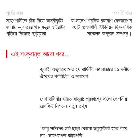
পূর্বের খবর
পরবর্তি খবর
মহেশখালীতে চাঁদা দিতে অস্বীকৃতি
বাংলাদেশ শ্রমিক কল্যাণ ফেডারেশন
জানায় – বন্দরের খননযন্ত্রসহ ট্রাক্টর
ছোট মহেশখালী ইউনিয়ন দ্বি-বার্ষিক
পুড়িয়ে দিয়েছে দুর্বৃত্তরা
সম্মেলন অনুষ্ঠান সম্পন্ন।
এই সংক্রান্ত আরো খবর...
জুলাই অভ্যুত্থানের ২য় বার্ষিকী: কক্সবাজারে ১১ দলীয়
ঐক্যের গণমিছিল ও সমাবেশ
শেখ হাসিনার ভারত যাত্রা: প্রকাশ্যে এলো গোপনীয়
রেসকিউ মিশনের নতুন তথ্য
‘আবু সাঈদের ছবি ছাড়া কোনো ডকুমেন্টারি হতে পারে
না’: ভারপ্রাপ্ত রাষ্ট্রপতি