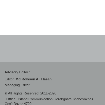
Advisory Editor :
...
Editor:
Md Rowson Ali Hasan
Managing Editor:
...
© All Rights Reserved. 2011-2020
Office : Island Communication Gorakghata, Moheshkhali
Cox'sBazar-4720