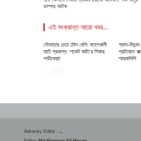
ডাম্পার আটক
এই সংক্রান্ত আরো খবর...
নৌভাড়ার চেয়ে টোল বেশি: মহেশখালী
গ্যাস-বিদ্যুৎ
ঘাটে প্রকাশ্য ‘পকেট কাটা’র শিকার
প্রতিবাদে ক
পর্যটকেরা!
স্মারকলিপি
Advisory Editor :
...
Editor:
Md Rowson Ali Hasan