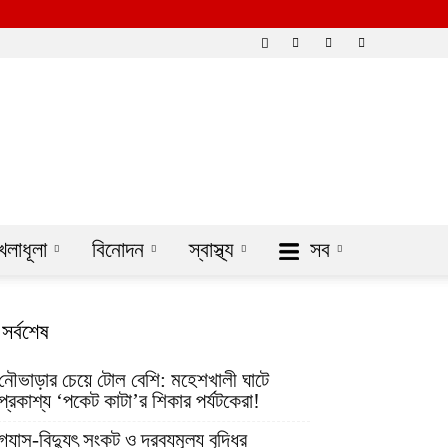
েলাধূলা
বিনোদন
স্বাস্থ্য
সব
সর্বশেষ
নৌভাড়ার চেয়ে টোল বেশি: মহেশখালী ঘাটে
প্রকাশ্য ‘পকেট কাটা’র শিকার পর্যটকেরা!
গ্যাস-বিদ্যুৎ সংকট ও দ্রব্যমূল্য বৃদ্ধির