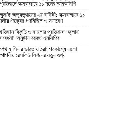
প্রতিবাদে কক্সবাজারে ১১ দলের স্মারকলিপি
জুলাই অভ্যুত্থানের ২য় বার্ষিকী: কক্সবাজারে ১১
দলীয় ঐক্যের গণমিছিল ও সমাবেশ
ইতিহাস বিকৃতি ও হামলার প্রতিবাদে ‘জুলাই
সংবর্ধনা’ অনুষ্ঠান বয়কট এনসিপির
শেখ হাসিনার ভারত যাত্রা: প্রকাশ্যে এলো
গোপনীয় রেসকিউ মিশনের নতুন তথ্য