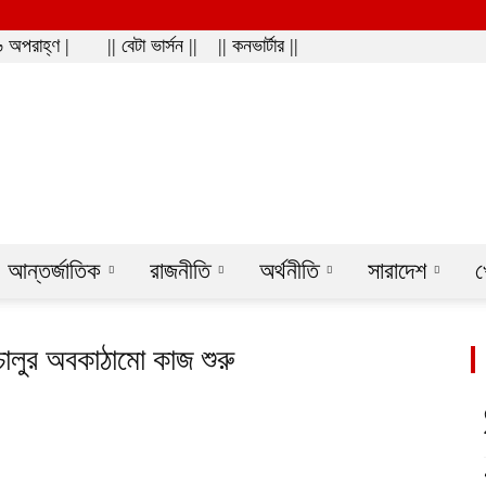
 অপরাহ্ণ |
|| বেটা ভার্সন ||
|| কনভার্টার ||
ws
আন্তর্জাতিক
রাজনীতি
অর্থনীতি
সারাদেশ
খ
চালুর অবকাঠামো কাজ শুরু