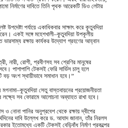
মো নির্মাণের দাবিতে তিনি পৃথক আরেকটি ডিও লেটার
ট উপদেষ্টা পর্যায়ে একাধিকবার সাক্ষাৎ করে কুতুবদিয়া
ে ধরেন। একই সঙ্গে মহেশখালী–কুতুবদিয়া উপকূলীয়
ভারসাম্য রক্ষায় কার্যকর উদ্যোগ গ্রহণের আহ্বান
্রী, নারী, রোগী, প্রবীণসহ সব শ্রেণির মানুষের
সবে। পাশাপাশি টেকসই ফেরি সার্ভিস চালু হলে
কটি বড় অংশ স্থায়ীভাবে সমাধান হবে।”
যে মগনামা–কুতুবদিয়া সেতু বাস্তবায়নের প্রয়োজনীয়তা
র লক্ষ্যে সব ফোরামে আলোচনা অব্যাহত রাখা হবে।
বাস ও নোনা পানির অনুপ্রবেশ থেকে রক্ষায় দ্বীপের
দীর্ঘদিনের দাবি উল্লেখ করে ড. আযাদ জানান, তাঁর নিরলস
সরকার ইতোমধ্যে একটি টেকসই বেড়িবাঁধ নির্মাণ প্রকল্পের