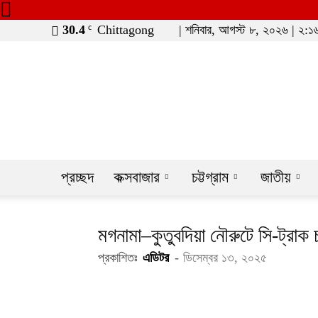
30.4
Chittagong
| শনিবার, আগস্ট ৮, ২০২৬ | ২:১৬
C
moheshkhaline
প্রচ্ছদ
কক্সবাজার
চট্টগ্রাম
জাতীয়
মগনামা–কুতুবদিয়া নৌরুটে সি-ট্রাক 
প্রকাশিতঃ
এডিটর
-
ডিসেম্বর ১৩, ২০২৫