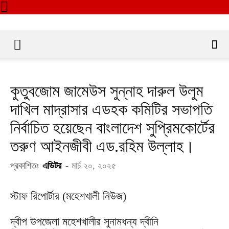
কুতুবজোম জামেউস সুন্নাহ দারুল উলুম
দাখিল মাদ্রাসার এডহক কমিটির সভাপতি
নির্বাচিত হয়েছেন বাংলাদেশ সুপ্রিমকোর্টের
তরুণ আইনজীবী এড.রহিম উল্লাহ।
প্রকাশিতঃ
এডিটর
-
মার্চ ২০, ২০২৫
স্টাফ রিপোর্টার (মহেশখালী নিউজ)
দ্বীপ উপজেলা মহেশখালীর সুনামধন্য দ্বীনি