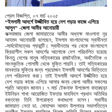
প্রেস বিজ্ঞপ্তি, ০৭ মার্চ ২০২৫
“ইসলামী আদর্শে উজ্জীবিত হয়ে দেশ গড়ার কাজে এগিয়ে
আসুন” -জেলা আমীর আনোয়ারী
কক্সবাজার জেলা জামায়াতের আমীর অধ্যক্ষ মাওলানা নূর
আহমদ আনোয়ারী বলেছেন, ইসলাম বাংলাদেশের স্বাধীনতা
-সার্বভৌমত্বের গ্যারান্টি। স্বাধীনতার পর থেকে বাংলাদেশে
ক্রিয়াশীল সকল আদর্শের আলোকে দেশ পরিচালিত হয়েছে
কিন্তু দেশের মানুষ সত্যিকারের রাজনৈতিক, অর্থনৈতিক ও
সাংস্কৃতিক গোলামী থেকে মুক্তি পায়নি। তাই সত্যিকারের
মানবতার মুক্তির জন্য প্রয়োজন ইসলামী আদর্শের ভিত্তিতে
দেশ পরিচালনা করা। তাই ইসলামী আদর্শে উজ্জীবিত হয়ে
দেশ গড়ার কাজে এগিয়ে আসার জন্য জেলা আমীর সকলের
প্রতি আহ্বান জানান। ৭ মার্চ টেকনাফ উপজেলা বাহারছড়া
ইউনিয়ন শাখা আয়োজিত ইফতার মাহফিলে প্রধান অতিথির
বক্তব্যে তিনি উপরোক্ত কথাগুলো বলেন। স্থানীয়
জামায়াত নেতা ডা. মোহাম্মদ আমান উল্লাহর সভাপতিত্বে
অনুষ্ঠিত ইফতার মাহফিলে বিশেষ অতিথি হিসেবে বক্তব্য