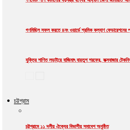
গণভোট পাশ কাটানোর ষড়যন্ত্র বন্ধের আহ্বান জেলা জামায়াত আ
গণমিছিল সফল করতে ৪নং ওয়ার্ডে শ্রমিক কল্যাণ ফেডারেশনের প্
যুক্তির শাণিত লড়াইয়ে বাজিমাৎ বায়তুশ শরফের, কক্সবাজার টেকনিক্য
চট্টগ্রাম
চট্টগ্রামে ১১ দলীয় ঐক্যের বিভাগীয় সমাবেশ অনুষ্ঠিত