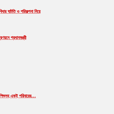
বিধার ঘাটতি ও পরিকল্পনা নিয়ে
ণয়নে প্রধানমন্ত্রী
া-শিশুসহ একই পরিবারের…