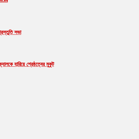
মীরের
রস্তুতি সভা
ালকে হারিয়ে শ্রেষ্ঠত্বের মুকুট