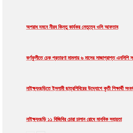
অপরাধ দমনে নীরব কিন্তু কার্যকর নেতৃত্বে ওসি আফতাব
কর্ণফুলীতে চেক প্রতারণা মামলায় ৬ মাসের সাজাপ্রাপ্ত এনসিপি স
নাইক্ষ‍‍্যংছড়িতে ইসলামী ছাত্রশিবিরের উদ‍্যোগে কৃতী শিক্ষার্থী সংবর্
নাইক্ষ্যংছড়ি ১১ বিজিবির চোরা চালান রোধে মানবিক সহায়তা