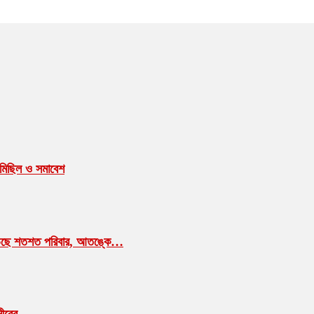
গণমিছিল ও সমাবেশ
াম ছাড়ছে শতশত পরিবার, আতঙ্কে…