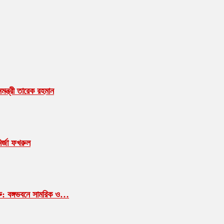
ন্ত্রী তারেক রহমান
ির্জা ফখরুল
শুরু: বঙ্গভবনে সামরিক ও…