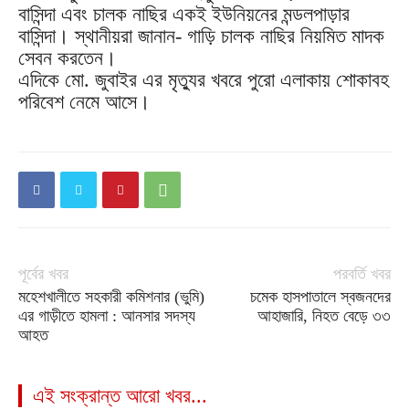
বাসিন্দা এবং চালক নাছির একই ইউনিয়নের মন্ডলপাড়ার
বাসিন্দা। স্থানীয়রা জানান- গাড়ি চালক নাছির নিয়মিত মাদক
সেবন করতেন।
এদিকে মো. জুবাইর এর মৃত্যুর খবরে পুরো এলাকায় শোকাবহ
পরিবেশ নেমে আসে।
পূর্বের খবর
পরবর্তি খবর
মহেশখালীতে সহকারী কমিশনার (ভুমি)
চমেক হাসপাতালে স্বজনদের
এর গাড়ীতে হামলা : আনসার সদস্য
আহাজারি, নিহত বেড়ে ৩৩
আহত
এই সংক্রান্ত আরো খবর...