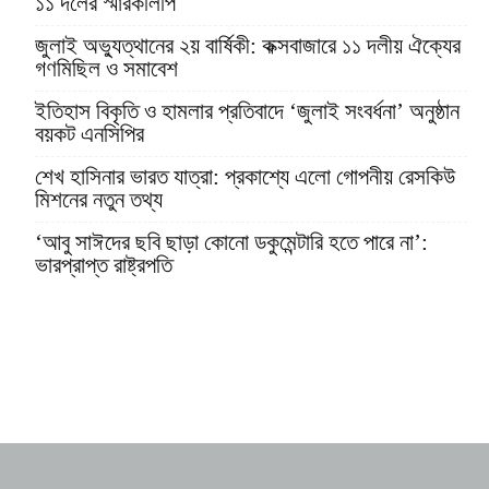
১১ দলের স্মারকলিপি
জুলাই অভ্যুত্থানের ২য় বার্ষিকী: কক্সবাজারে ১১ দলীয় ঐক্যের
গণমিছিল ও সমাবেশ
ইতিহাস বিকৃতি ও হামলার প্রতিবাদে ‘জুলাই সংবর্ধনা’ অনুষ্ঠান
বয়কট এনসিপির
শেখ হাসিনার ভারত যাত্রা: প্রকাশ্যে এলো গোপনীয় রেসকিউ
মিশনের নতুন তথ্য
‘আবু সাঈদের ছবি ছাড়া কোনো ডকুমেন্টারি হতে পারে না’:
ভারপ্রাপ্ত রাষ্ট্রপতি