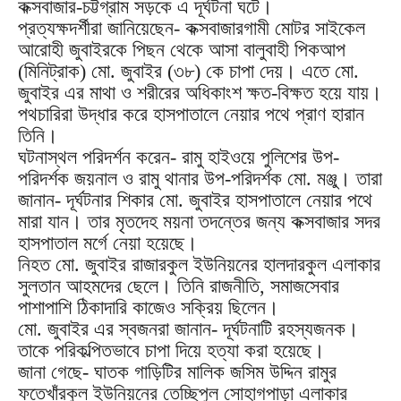
কক্সবাজার-চট্টগ্রাম সড়কে এ দূর্ঘটনা ঘটে।
প্রত্যক্ষদর্শীরা জানিয়েছেন- কক্সবাজারগামী মোটর সাইকেল
আরোহী জুবাইরকে পিছন থেকে আসা বালুবাহী পিকআপ
(মিনিট্রাক) মো. জুবাইর (৩৮) কে চাপা দেয়। এতে মো.
জুবাইর এর মাথা ও শরীরের অধিকাংশ ক্ষত-বিক্ষত হয়ে যায়।
পথচারিরা উদ্ধার করে হাসপাতালে নেয়ার পথে প্রাণ হারান
তিনি।
ঘটনাস্থল পরিদর্শন করেন- রামু হাইওয়ে পুলিশের উপ-
পরিদর্শক জয়নাল ও রামু থানার উপ-পরিদর্শক মো. মঞ্জু। তারা
জানান- দূর্ঘটনার শিকার মো. জুবাইর হাসপাতালে নেয়ার পথে
মারা যান। তার মৃতদেহ ময়না তদন্তের জন্য কক্সবাজার সদর
হাসপাতাল মর্গে নেয়া হয়েছে।
নিহত মো. জুবাইর রাজারকুল ইউনিয়নের হালদারকুল এলাকার
সুলতান আহমদের ছেলে। তিনি রাজনীতি, সমাজসেবার
পাশাপাশি ঠিকাদারি কাজেও সক্রিয় ছিলেন।
মো. জুবাইর এর স্বজনরা জানান- দূর্ঘটনাটি রহস্যজনক।
তাকে পরিকল্পিতভাবে চাপা দিয়ে হত্যা করা হয়েছে।
জানা গেছে- ঘাতক গাড়িটির মালিক জসিম উদ্দিন রামুর
ফতেখাঁরকুল ইউনিয়নের তেচ্ছিপুল সোহাগপাড়া এলাকার