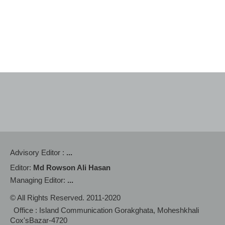
Advisory Editor :
...
Editor:
Md Rowson Ali Hasan
Managing Editor:
...
© All Rights Reserved. 2011-2020
Office : Island Communication Gorakghata, Moheshkhali
Cox'sBazar-4720