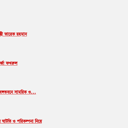
্ত্রী তারেক রহমান
ির্জা ফখরুল
রু: বঙ্গভবনে সামরিক ও…
ধার ঘাটতি ও পরিকল্পনা নিয়ে