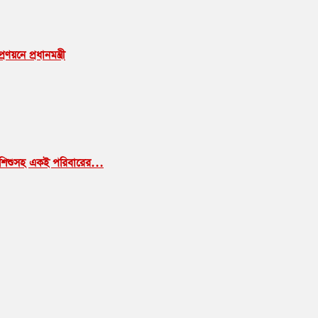
নে প্রধানমন্ত্রী
মা-শিশুসহ একই পরিবারের…