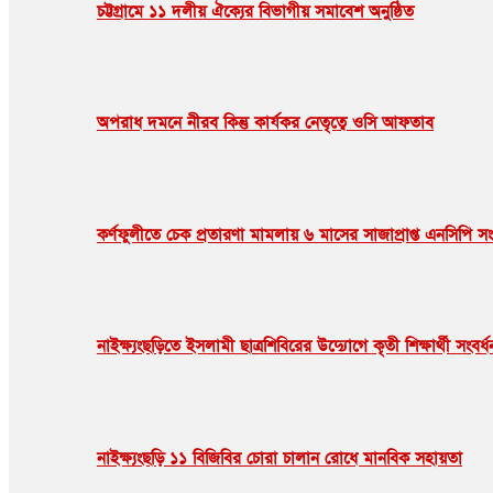
চট্টগ্রামে ১১ দলীয় ঐক্যের বিভাগীয় সমাবেশ অনুষ্ঠিত
অপরাধ দমনে নীরব কিন্তু কার্যকর নেতৃত্বে ওসি আফতাব
কর্ণফুলীতে চেক প্রতারণা মামলায় ৬ মাসের সাজাপ্রাপ্ত এনসিপি সংগ
নাইক্ষ‍‍্যংছড়িতে ইসলামী ছাত্রশিবিরের উদ‍্যোগে কৃতী শিক্ষার্থী সংবর্ধ
নাইক্ষ্যংছড়ি ১১ বিজিবির চোরা চালান রোধে মানবিক সহায়তা