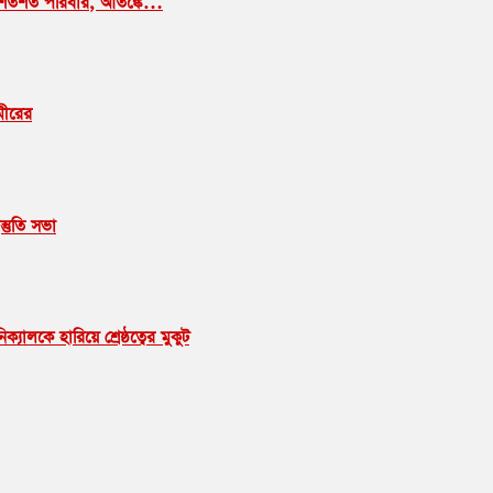
ছাড়ছে শতশত পরিবার, আতঙ্কে…
মীরের
্তুতি সভা
ালকে হারিয়ে শ্রেষ্ঠত্বের মুকুট