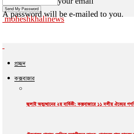
your email
A password will be e-mailed to you.
moheshkhalinews
প্রচ্ছদ
কক্সবাজার
জুলাই অভ্যুত্থানের ২য় বার্ষিকী: কক্সবাজারে ১১ দলীয় ঐক্যের গ