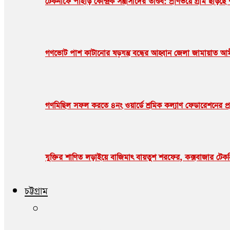
টেকনাফে পাহাড় কেন্দ্রিক সন্ত্রাসীদের তাণ্ডব: প্রাণভয়ে গ্রাম 
গণভোট পাশ কাটানোর ষড়যন্ত্র বন্ধের আহ্বান জেলা জামায়াত আ
গণমিছিল সফল করতে ৪নং ওয়ার্ডে শ্রমিক কল্যাণ ফেডারেশনের প্রস
যুক্তির শাণিত লড়াইয়ে বাজিমাৎ বায়তুশ শরফের, কক্সবাজার টেকনিক্য
চট্টগ্রাম