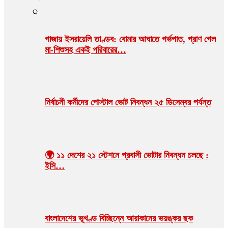
গাজায় ইসরায়েলি তাণ্ডব: বোমার আঘাতে গর্ভপাত, প্রাণ গেল
মা-শিশুসহ একই পরিবারের…
নির্বাচনী কর্মীদের পোস্টাল ভোট নিবন্ধন ২৫ ডিসেম্বর পর্যন্ত
🌍 ১১ দেশের ২১ স্টেশনে প্রবাসী ভোটার নিবন্ধন চলছে :
ইসি…
বাংলাদেশের ভূখণ্ড বিচ্ছিন্নে আরাকানের ভয়ঙ্কর ছক