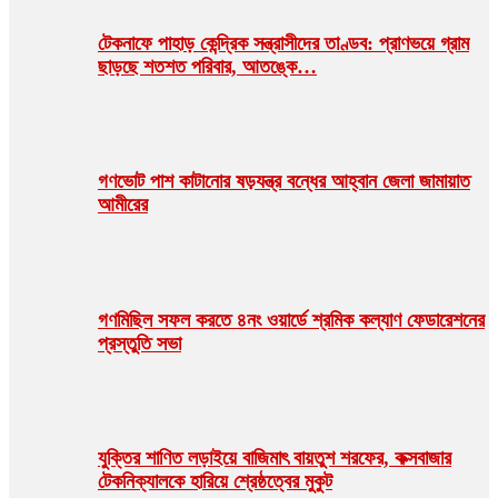
টেকনাফে পাহাড় কেন্দ্রিক সন্ত্রাসীদের তাণ্ডব: প্রাণভয়ে গ্রাম
ছাড়ছে শতশত পরিবার, আতঙ্কে…
গণভোট পাশ কাটানোর ষড়যন্ত্র বন্ধের আহ্বান জেলা জামায়াত
আমীরের
গণমিছিল সফল করতে ৪নং ওয়ার্ডে শ্রমিক কল্যাণ ফেডারেশনের
প্রস্তুতি সভা
যুক্তির শাণিত লড়াইয়ে বাজিমাৎ বায়তুশ শরফের, কক্সবাজার
টেকনিক্যালকে হারিয়ে শ্রেষ্ঠত্বের মুকুট