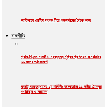
জাতিসংঘে রোহিঙ্গা সংকট নিয়ে উচ্চপর্যায়ের বৈঠক আজ
রাজনীতি
গ্যাস-বিদ্যুৎ সংকট ও দ্রব্যমূল্য বৃদ্ধির প্রতিবাদে কক্সবাজারে
১১ দলের স্মারকলিপি
জুলাই অভ্যুত্থানের ২য় বার্ষিকী: কক্সবাজারে ১১ দলীয় ঐক্যের
গণমিছিল ও সমাবেশ