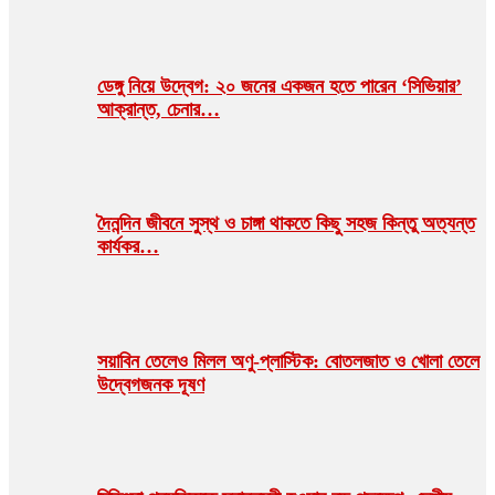
ডেঙ্গু নিয়ে উদ্বেগ: ২০ জনের একজন হতে পারেন ‘সিভিয়ার’
আক্রান্ত, চেনার…
দৈনন্দিন জীবনে সুস্থ ও চাঙ্গা থাকতে কিছু সহজ কিন্তু অত্যন্ত
কার্যকর…
সয়াবিন তেলেও মিলল অণু-প্লাস্টিক: বোতলজাত ও খোলা তেলে
উদ্বেগজনক দূষণ