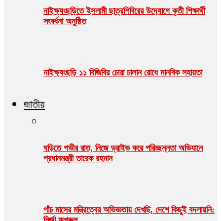
নাইক্ষ‍‍্যংছড়িতে ইসলামী ছাত্রশিবিরের উদ‍্যোগে কৃতী শিক্ষার্থী
সংবর্ধনা অনুষ্ঠিত
নাইক্ষ্যংছড়ি ১১ বিজিবির চোরা চালান রোধে মানবিক সহায়তা
জাতীয়
ঘড়িতে গভীর রাত, নিজে ড্রাইভ করে পরিচ্ছন্নতা অভিযানে
প্রধানমন্ত্রী তারেক রহমান
পাঁচ মাসের মন্ত্রিত্বের অভিজ্ঞতায় দেখছি, দেশে কিছুই বদলায়নি:
মির্জা ফখরুল