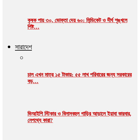
কৃষক পায় ৩০, ভোক্তা দেয় ৬০: সিন্ডিকেট ও দীর্ঘ শৃঙ্খলে
পিষ্ট…
সারাদেশ
চাল এখন মাত্র ১৫ টাকায়: ৫৫ লাখ পরিবারের জন্য সরকারের
বড়…
ভিআইপি স্টিকার ও বিলাসবহুল গাড়ির আড়ালে ইয়াবা কারবার,
নেপথ্যে কারা?