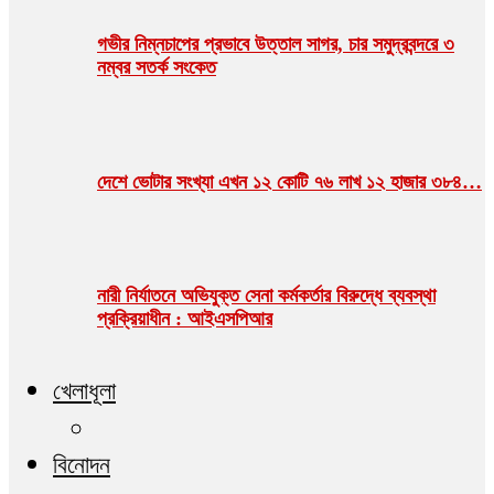
গভীর নিম্নচাপের প্রভাবে উত্তাল সাগর, চার সমুদ্রবন্দরে ৩
নম্বর সতর্ক সংকেত
দেশে ভোটার সংখ্যা এখন ১২ কোটি ৭৬ লাখ ১২ হাজার ৩৮৪…
নারী নির্যাতনে অভিযুক্ত সেনা কর্মকর্তার বিরুদ্ধে ব্যবস্থা
প্রক্রিয়াধীন : আইএসপিআর
খেলাধূলা
বিনোদন