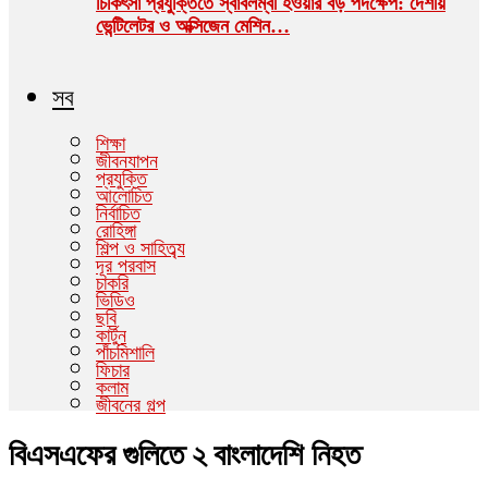
চিকিৎসা প্রযুক্তিতে স্বাবলম্বী হওয়ার বড় পদক্ষেপ: দেশীয়
ভেন্টিলেটর ও অক্সিজেন মেশিন…
সব
শিক্ষা
জীবনযাপন
প্রযুক্তি
আলোচিত
নির্বাচিত
রোহিঙ্গা
শিল্প ও সাহিত্ব্য
দূর পরবাস
চাকরি
ভিডিও
ছবি
কার্টুন
পাঁচমিশালি
ফিচার
কলাম
জীবনের গল্প
বিএসএফের গুলিতে ২ বাংলাদেশি নিহত