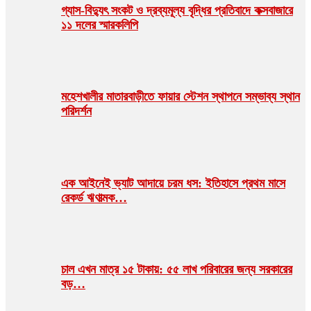
গ্যাস-বিদ্যুৎ সংকট ও দ্রব্যমূল্য বৃদ্ধির প্রতিবাদে কক্সবাজারে
১১ দলের স্মারকলিপি
মহেশখালীর মাতারবাড়ীতে ফায়ার স্টেশন স্থাপনে সম্ভাব্য স্থান
পরিদর্শন
এক আইনেই ভ্যাট আদায়ে চরম ধস: ইতিহাসে প্রথম মাসে
রেকর্ড ঋণাত্মক…
চাল এখন মাত্র ১৫ টাকায়: ৫৫ লাখ পরিবারের জন্য সরকারের
বড়…