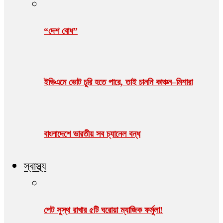
“দেশ বোধ”
ইভিএমে ভোট চুরি হতে পারে, তাই চাননি কাঞ্চন–মিশারা
বাংলাদেশে ভারতীয় সব চ্যানেল বন্ধ
স্বাস্থ্য
পেট সুস্থ রাখার ৫টি ঘরোয়া ম্যাজিক ফর্মুলা!