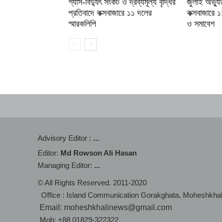
গ্যাস-বিদ্যুৎ সংকট ও দ্রব্যমূল্য বৃদ্ধির
জুলাই অভ্যুত
প্রতিবাদে কক্সবাজারে ১১ দলের
কক্সবাজারে 
স্মারকলিপি
ও সমাবেশ
Advisory Editor :
...
Editor:
Md Rowson Ali Hasan
Managing Editor:
...
© All Rights Reserved. 2011-2020
Office : Island Communication Gorakghata, Moheshkha
Email: moheshkhalinews@gmail.com
Mob: +88 01829-322322