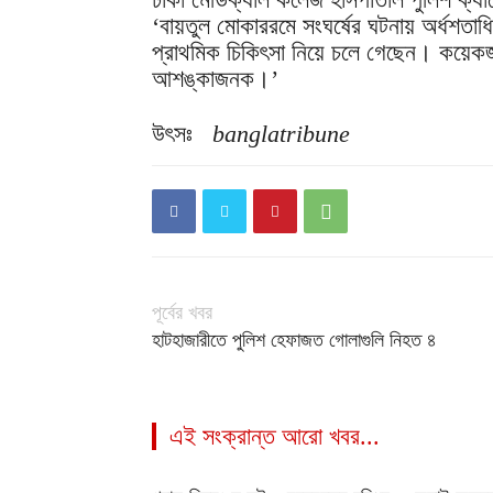
‘বায়তুল মোকাররমে সংঘর্ষের ঘটনায় অর্ধশতা
প্রাথমিক চিকিৎসা নিয়ে চলে গেছেন। কয়েকজ
আশঙ্কাজনক।’
উৎসঃ
banglatribune
পূর্বের খবর
হাটহাজারীতে পুলিশ হেফাজত গোলাগুলি নিহত ৪
এই সংক্রান্ত আরো খবর...