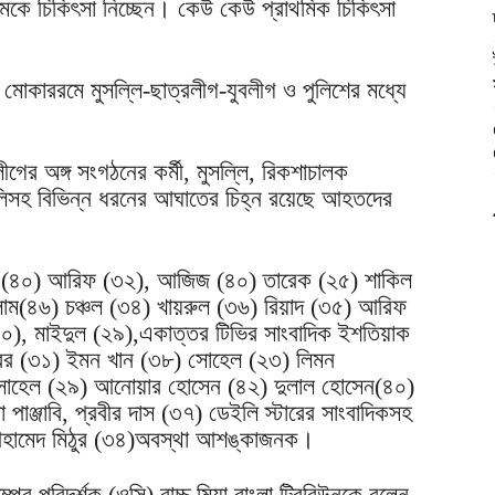
েকে চিকিৎসা নিচ্ছেন। কেউ কেউ প্রাথমিক চিকিৎসা
ুল মোকাররমে মুসল্লি-ছাত্রলীগ-যুবলীগ ও পুলিশের মধ্যে
ের অঙ্গ সংগঠনের কর্মী, মুসল্লি, রিকশাচালক
িসহ বিভিন্ন ধরনের আঘাতের চিহ্ন রয়েছে আহতদের
র (৪০) আরিফ (৩২), আজিজ (৪০) তারেক (২৫) শাকিল
াম(৪৬) চঞ্চল (৩৪) খায়রুল (৩৬) রিয়াদ (৩৫) আরিফ
০), মাইদুল (২৯),একাত্তর টিভির সাংবাদিক ইশতিয়াক
ব্বর (৩১) ইমন খান (৩৮) সোহেল (২৩) লিমন
সোহেল (২৯) আনোয়ার হোসেন (৪২) দুলাল হোসেন(৪০)
পাঞ্জাবি, প্রবীর দাস (৩৭) ডেইলি স্টারের সাংবাদিকসহ
হামেদ মিঠুর (৩৪)অবস্থা আশঙ্কাজনক।
ের পরিদর্শক (ওসি) বাচ্চু মিয়া বাংলা ট্রিবিউনকে বলেন,