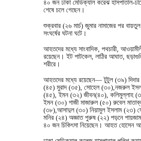
৪০ জন ঢাকা মেডিক্যাল করেঝ হাসপাতাল-ঢাম
শেষে চলে গেছেন।
শুক্রবার (২৬ মার্চ) জুমার নামাজের পর বায়ত
সংঘর্ষের ঘটনা ঘটে।
আহতদের মধ্যে সাংবাদিক, পথচারী, আওয়ামীলীগ
রয়েছেন। ইট পাটকেল, লাঠির আঘাত, ছড়াগুল
শরীরে।
আহতদের মধ্যে রয়েছেন— টুটুল (৩৯) দিদা
(৪৫) মুরাদ (৩৫), সোহেল (৩০),নজরুল ইসল
(৪৫), ইমন (৩২) জীবন(৪০), কলিমুল্লাহ (৩
ইমন (৩০) গাজী মাজারুল (৫০) রুবেল মাতা
(৩৮),আসাদুল (৩০) নিয়ামুল ইসলাম (২৩) 
মনির (২৪) অজ্ঞাত পুরুষ (২২) পড়নে পায়জামা 
৪০ জন চিকিৎসা নিয়েছেন। আহত হোসেন আ
ঢাকা মেডিক্যাল কলেজ হাসপাতাল পুলিশ ক্যাম্প