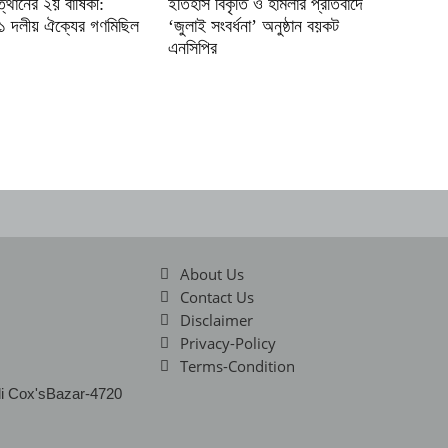
্থানের ২য় বার্ষিকী:
ইতিহাস বিকৃতি ও হামলার প্রতিবাদে
১১ দলীয় ঐক্যের গণমিছিল
‘জুলাই সংবর্ধনা’ অনুষ্ঠান বয়কট
এনসিপির
About Us
Contact Us
Disclaimer
Privacy-Policy
Terms-Condition
li Cox'sBazar-4720