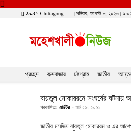
25.3
Chittagong
| শনিবার, আগস্ট ৮, ২০২৬ | ৯:০২ পূ
C
moheshkhaline
প্রচ্ছদ
কক্সবাজার
চট্টগ্রাম
জাতীয়
আন্তর
বায়তুল মোকাররমে সংঘর্ষের ঘটনায়
প্রকাশিতঃ
এডিটর
-
মার্চ ২৬, ২০২১
জাতীয় মসজিদ বায়তুল মোকাররম ও এর আশেপা