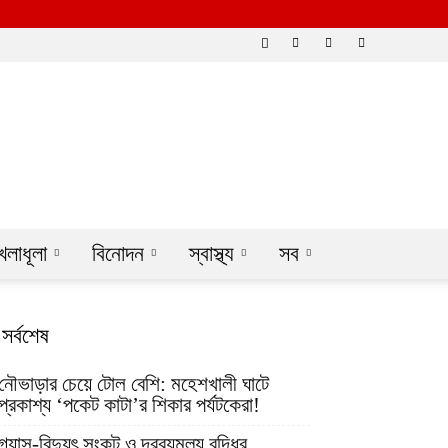
েলাধূলা
বিনোদন
স্বাস্থ্য
সব
সর্বশেষ
নৌভাড়ার চেয়ে টোল বেশি: মহেশখালী ঘাটে
প্রকাশ্য ‘পকেট কাটা’র শিকার পর্যটকেরা!
গ্যাস-বিদ্যুৎ সংকট ও দ্রব্যমূল্য বৃদ্ধির