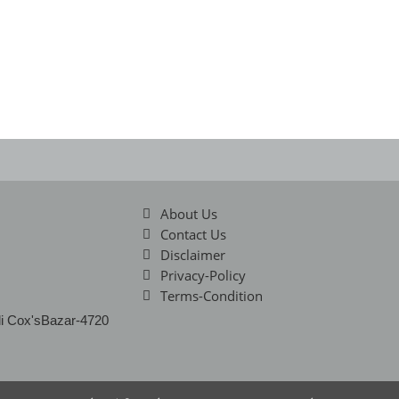
About Us
Contact Us
Disclaimer
Privacy-Policy
Terms-Condition
li Cox'sBazar-4720