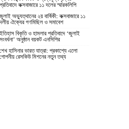
প্রতিবাদে কক্সবাজারে ১১ দলের স্মারকলিপি
জুলাই অভ্যুত্থানের ২য় বার্ষিকী: কক্সবাজারে ১১
দলীয় ঐক্যের গণমিছিল ও সমাবেশ
ইতিহাস বিকৃতি ও হামলার প্রতিবাদে ‘জুলাই
সংবর্ধনা’ অনুষ্ঠান বয়কট এনসিপির
শেখ হাসিনার ভারত যাত্রা: প্রকাশ্যে এলো
গোপনীয় রেসকিউ মিশনের নতুন তথ্য