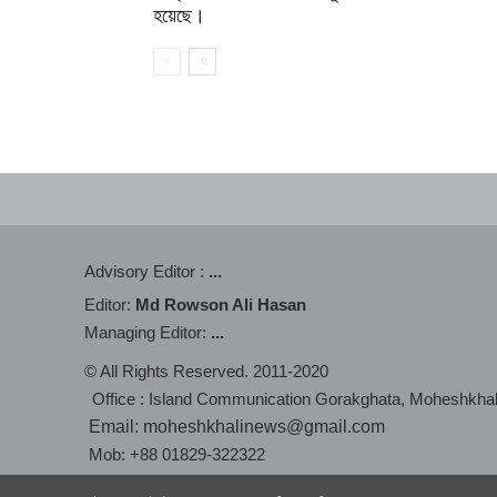
হয়েছে।
Advisory Editor :
...
Editor:
Md Rowson Ali Hasan
Managing Editor:
...
© All Rights Reserved. 2011-2020
Office : Island Communication Gorakghata, Moheshkha
Email: moheshkhalinews@gmail.com
Mob: +88 01829-322322