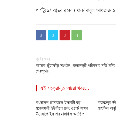
পার্সটুডে/ আব্দুর রহমান খান/ বাবুল আখতার/ ১
পূর্বের খবর
আরেক ভুঁইফোঁড় সংগঠন ‘জননেত্রী পরিষদ’র দর্জি মনির
গ্রেপ্তার
এই সংক্রান্ত আরো খবর...
বাংলাদেশ জামায়াতে ইসলামী বড়
বাহারছড়া ই
মহেশখালী ইউনিয়ন ৪নং ওয়ার্ড শাখার
মাহফিল অনুষ
উদ্যোগে ইফতার মাহফিল অনুষ্ঠিত