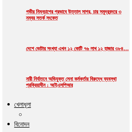
গভীর নিম্নচাপের প্রভাবে উত্তাল সাগর, চার সমুদ্রবন্দরে ৩
নম্বর সতর্ক সংকেত
দেশে ভোটার সংখ্যা এখন ১২ কোটি ৭৬ লাখ ১২ হাজার ৩৮৪…
নারী নির্যাতনে অভিযুক্ত সেনা কর্মকর্তার বিরুদ্ধে ব্যবস্থা
প্রক্রিয়াধীন : আইএসপিআর
খেলাধূলা
বিনোদন