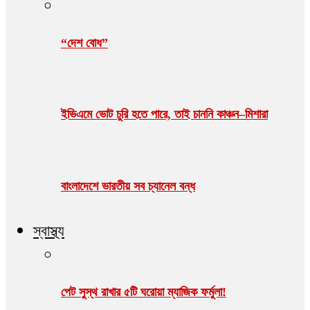
“দেশ বোধ”
ইভিএমে ভোট চুরি হতে পারে, তাই চাননি কাঞ্চন–মিশারা
বাংলাদেশে ভারতীয় সব চ্যানেল বন্ধ
স্বাস্থ্য
পেট সুস্থ রাখার ৫টি ঘরোয়া ম্যাজিক ফর্মুলা!