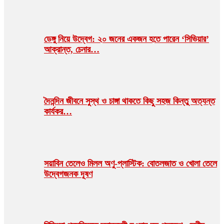
ডেঙ্গু নিয়ে উদ্বেগ: ২০ জনের একজন হতে পারেন ‘সিভিয়ার’
আক্রান্ত, চেনার…
দৈনন্দিন জীবনে সুস্থ ও চাঙ্গা থাকতে কিছু সহজ কিন্তু অত্যন্ত
কার্যকর…
সয়াবিন তেলেও মিলল অণু-প্লাস্টিক: বোতলজাত ও খোলা তেলে
উদ্বেগজনক দূষণ