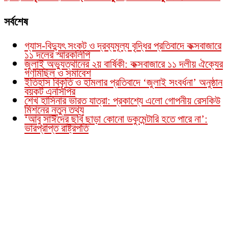
সর্বশেষ
গ্যাস-বিদ্যুৎ সংকট ও দ্রব্যমূল্য বৃদ্ধির প্রতিবাদে কক্সবাজারে
১১ দলের স্মারকলিপি
জুলাই অভ্যুত্থানের ২য় বার্ষিকী: কক্সবাজারে ১১ দলীয় ঐক্যের
গণমিছিল ও সমাবেশ
ইতিহাস বিকৃতি ও হামলার প্রতিবাদে ‘জুলাই সংবর্ধনা’ অনুষ্ঠান
বয়কট এনসিপির
শেখ হাসিনার ভারত যাত্রা: প্রকাশ্যে এলো গোপনীয় রেসকিউ
মিশনের নতুন তথ্য
‘আবু সাঈদের ছবি ছাড়া কোনো ডকুমেন্টারি হতে পারে না’:
ভারপ্রাপ্ত রাষ্ট্রপতি