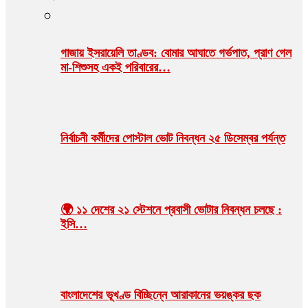
গাজায় ইসরায়েলি তাণ্ডব: বোমার আঘাতে গর্ভপাত, প্রাণ গেল
মা-শিশুসহ একই পরিবারের…
নির্বাচনী কর্মীদের পোস্টাল ভোট নিবন্ধন ২৫ ডিসেম্বর পর্যন্ত
🌍 ১১ দেশের ২১ স্টেশনে প্রবাসী ভোটার নিবন্ধন চলছে :
ইসি…
বাংলাদেশের ভূখণ্ড বিচ্ছিন্নে আরাকানের ভয়ঙ্কর ছক