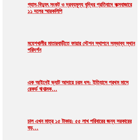
গ্যাস-বিদ্যুৎ সংকট ও দ্রব্যমূল্য বৃদ্ধির প্রতিবাদে কক্সবাজারে
১১ দলের স্মারকলিপি
মহেশখালীর মাতারবাড়ীতে ফায়ার স্টেশন স্থাপনে সম্ভাব্য স্থান
পরিদর্শন
এক আইনেই ভ্যাট আদায়ে চরম ধস: ইতিহাসে প্রথম মাসে
রেকর্ড ঋণাত্মক…
চাল এখন মাত্র ১৫ টাকায়: ৫৫ লাখ পরিবারের জন্য সরকারের
বড়…