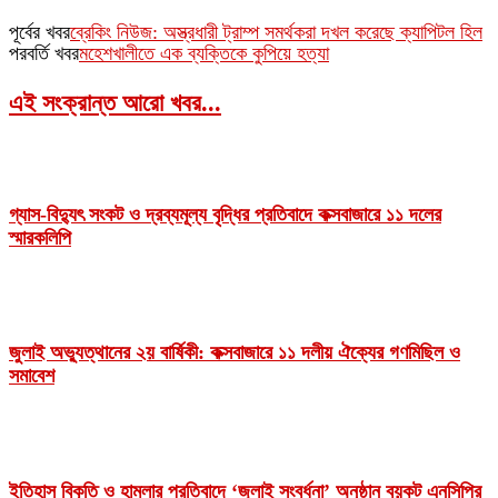
পূর্বের খবর
ব্রেকিং নিউজ: অস্ত্রধারী ট্রাম্প সমর্থকরা দখল করেছে ক্যাপিটল হিল
পরবর্তি খবর
মহেশখালীতে এক ব্যক্তিকে কুপিয়ে হত্যা
এই সংক্রান্ত আরো খবর...
গ্যাস-বিদ্যুৎ সংকট ও দ্রব্যমূল্য বৃদ্ধির প্রতিবাদে কক্সবাজারে ১১ দলের
স্মারকলিপি
জুলাই অভ্যুত্থানের ২য় বার্ষিকী: কক্সবাজারে ১১ দলীয় ঐক্যের গণমিছিল ও
সমাবেশ
ইতিহাস বিকৃতি ও হামলার প্রতিবাদে ‘জুলাই সংবর্ধনা’ অনুষ্ঠান বয়কট এনসিপির