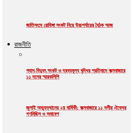
জাতিসংঘে রোহিঙ্গা সংকট নিয়ে উচ্চপর্যায়ের বৈঠক আজ
রাজনীতি
গ্যাস-বিদ্যুৎ সংকট ও দ্রব্যমূল্য বৃদ্ধির প্রতিবাদে কক্সবাজারে
১১ দলের স্মারকলিপি
জুলাই অভ্যুত্থানের ২য় বার্ষিকী: কক্সবাজারে ১১ দলীয় ঐক্যের
গণমিছিল ও সমাবেশ