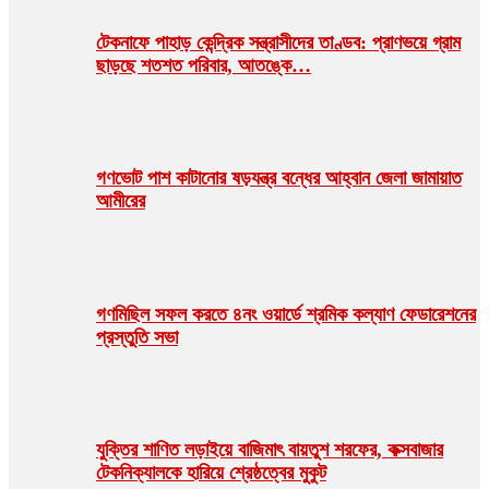
টেকনাফে পাহাড় কেন্দ্রিক সন্ত্রাসীদের তাণ্ডব: প্রাণভয়ে গ্রাম
ছাড়ছে শতশত পরিবার, আতঙ্কে…
গণভোট পাশ কাটানোর ষড়যন্ত্র বন্ধের আহ্বান জেলা জামায়াত
আমীরের
গণমিছিল সফল করতে ৪নং ওয়ার্ডে শ্রমিক কল্যাণ ফেডারেশনের
প্রস্তুতি সভা
যুক্তির শাণিত লড়াইয়ে বাজিমাৎ বায়তুশ শরফের, কক্সবাজার
টেকনিক্যালকে হারিয়ে শ্রেষ্ঠত্বের মুকুট