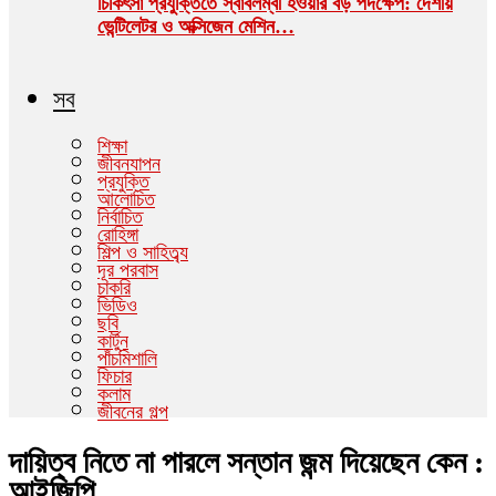
চিকিৎসা প্রযুক্তিতে স্বাবলম্বী হওয়ার বড় পদক্ষেপ: দেশীয়
ভেন্টিলেটর ও অক্সিজেন মেশিন…
সব
শিক্ষা
জীবনযাপন
প্রযুক্তি
আলোচিত
নির্বাচিত
রোহিঙ্গা
শিল্প ও সাহিত্ব্য
দূর পরবাস
চাকরি
ভিডিও
ছবি
কার্টুন
পাঁচমিশালি
ফিচার
কলাম
জীবনের গল্প
দায়িত্ব নিতে না পারলে সন্তান জন্ম দিয়েছেন কেন :
আইজিপি