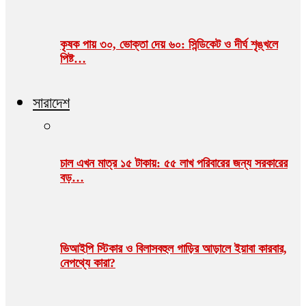
কৃষক পায় ৩০, ভোক্তা দেয় ৬০: সিন্ডিকেট ও দীর্ঘ শৃঙ্খলে
পিষ্ট…
সারাদেশ
চাল এখন মাত্র ১৫ টাকায়: ৫৫ লাখ পরিবারের জন্য সরকারের
বড়…
ভিআইপি স্টিকার ও বিলাসবহুল গাড়ির আড়ালে ইয়াবা কারবার,
নেপথ্যে কারা?