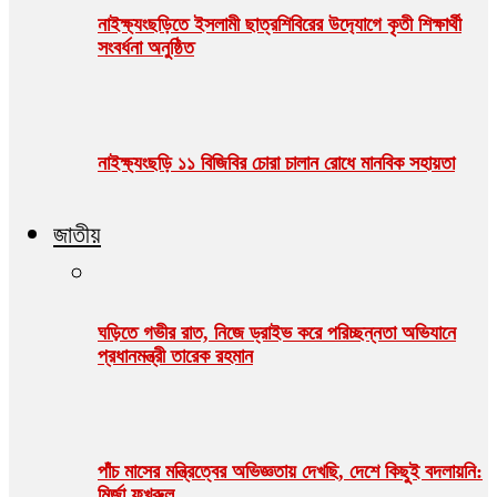
নাইক্ষ‍‍্যংছড়িতে ইসলামী ছাত্রশিবিরের উদ‍্যোগে কৃতী শিক্ষার্থী
সংবর্ধনা অনুষ্ঠিত
নাইক্ষ্যংছড়ি ১১ বিজিবির চোরা চালান রোধে মানবিক সহায়তা
জাতীয়
ঘড়িতে গভীর রাত, নিজে ড্রাইভ করে পরিচ্ছন্নতা অভিযানে
প্রধানমন্ত্রী তারেক রহমান
পাঁচ মাসের মন্ত্রিত্বের অভিজ্ঞতায় দেখছি, দেশে কিছুই বদলায়নি:
মির্জা ফখরুল