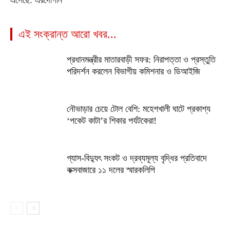
এসেছে: এরদোগান
এই সংক্রান্ত আরো খবর...
প্রধানমন্ত্রীর মাতারবাড়ী সফর: নিরাপত্তা ও প্রস্তুতি
পরিদর্শন করলেন বিভাগীয় কমিশনার ও ডিআইজি
নৌভাড়ার চেয়ে টোল বেশি: মহেশখালী ঘাটে প্রকাশ্য
‘পকেট কাটা’র শিকার পর্যটকেরা!
গ্যাস-বিদ্যুৎ সংকট ও দ্রব্যমূল্য বৃদ্ধির প্রতিবাদে
কক্সবাজারে ১১ দলের স্মারকলিপি