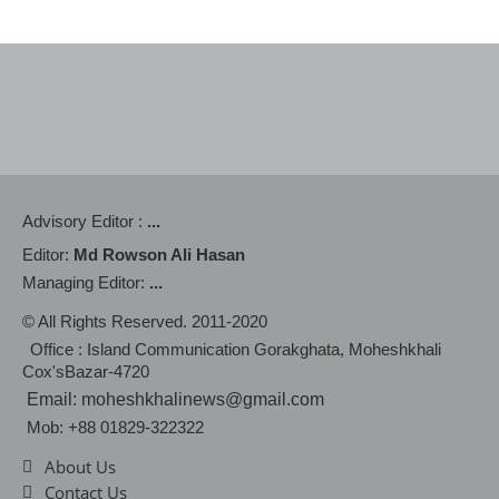
Advisory Editor :
...
Editor:
Md Rowson Ali Hasan
Managing Editor:
...
© All Rights Reserved. 2011-2020
Office : Island Communication Gorakghata, Moheshkhali
Cox'sBazar-4720
Email: moheshkhalinews@gmail.com
Mob: +88 01829-322322
About Us
Contact Us