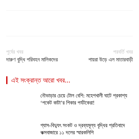
পূর্বের খবর
পরবর্তি খবর
দারুণ বুদ্ধি পরিবহন মালিকদের
পায়রা উড়ে এল মাতারবাড়ী
এই সংক্রান্ত আরো খবর...
নৌভাড়ার চেয়ে টোল বেশি: মহেশখালী ঘাটে প্রকাশ্য
‘পকেট কাটা’র শিকার পর্যটকেরা!
গ্যাস-বিদ্যুৎ সংকট ও দ্রব্যমূল্য বৃদ্ধির প্রতিবাদে
কক্সবাজারে ১১ দলের স্মারকলিপি