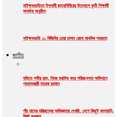
নাইক্ষ‍‍্যংছড়িতে ইসলামী ছাত্রশিবিরের উদ‍্যোগে কৃতী শিক্ষার্থী
সংবর্ধনা অনুষ্ঠিত
নাইক্ষ্যংছড়ি ১১ বিজিবির চোরা চালান রোধে মানবিক সহায়তা
জাতীয়
ঘড়িতে গভীর রাত, নিজে ড্রাইভ করে পরিচ্ছন্নতা অভিযানে
প্রধানমন্ত্রী তারেক রহমান
পাঁচ মাসের মন্ত্রিত্বের অভিজ্ঞতায় দেখছি, দেশে কিছুই বদলায়নি:
মির্জা ফখরুল