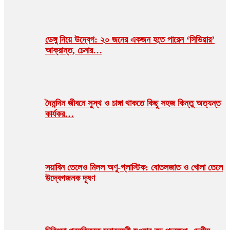
ডেঙ্গু নিয়ে উদ্বেগ: ২০ জনের একজন হতে পারেন ‘সিভিয়ার’
আক্রান্ত, চেনার…
দৈনন্দিন জীবনে সুস্থ ও চাঙ্গা থাকতে কিছু সহজ কিন্তু অত্যন্ত
কার্যকর…
সয়াবিন তেলেও মিলল অণু-প্লাস্টিক: বোতলজাত ও খোলা তেলে
উদ্বেগজনক দূষণ