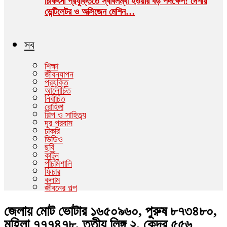
চিকিৎসা প্রযুক্তিতে স্বাবলম্বী হওয়ার বড় পদক্ষেপ: দেশীয়
ভেন্টিলেটর ও অক্সিজেন মেশিন…
সব
শিক্ষা
জীবনযাপন
প্রযুক্তি
আলোচিত
নির্বাচিত
রোহিঙ্গা
শিল্প ও সাহিত্ব্য
দূর পরবাস
চাকরি
ভিডিও
ছবি
কার্টুন
পাঁচমিশালি
ফিচার
কলাম
জীবনের গল্প
জেলায় মোট ভোটার ১৬৫০৯৬০, পুরুষ ৮৭৩৪৮০,
মহিলা ৭৭৭৪৭৮, তৃতীয় লিঙ্গ ২, কেন্দ্র ৫৫৬