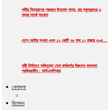
গভীর নিম্নচাপের প্রভাবে উত্তাল সাগর, চার সমুদ্রবন্দরে ৩
নম্বর সতর্ক সংকেত
দেশে ভোটার সংখ্যা এখন ১২ কোটি ৭৬ লাখ ১২ হাজার ৩৮৪…
নারী নির্যাতনে অভিযুক্ত সেনা কর্মকর্তার বিরুদ্ধে ব্যবস্থা
প্রক্রিয়াধীন : আইএসপিআর
খেলাধূলা
বিনোদন