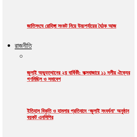
জাতিসংঘে রোহিঙ্গা সংকট নিয়ে উচ্চপর্যায়ের বৈঠক আজ
রাজনীতি
জুলাই অভ্যুত্থানের ২য় বার্ষিকী: কক্সবাজারে ১১ দলীয় ঐক্যের
গণমিছিল ও সমাবেশ
ইতিহাস বিকৃতি ও হামলার প্রতিবাদে ‘জুলাই সংবর্ধনা’ অনুষ্ঠান
বয়কট এনসিপির