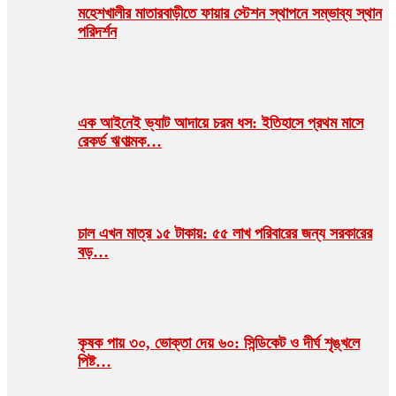
মহেশখালীর মাতারবাড়ীতে ফায়ার স্টেশন স্থাপনে সম্ভাব্য স্থান
পরিদর্শন
এক আইনেই ভ্যাট আদায়ে চরম ধস: ইতিহাসে প্রথম মাসে
রেকর্ড ঋণাত্মক…
চাল এখন মাত্র ১৫ টাকায়: ৫৫ লাখ পরিবারের জন্য সরকারের
বড়…
কৃষক পায় ৩০, ভোক্তা দেয় ৬০: সিন্ডিকেট ও দীর্ঘ শৃঙ্খলে
পিষ্ট…