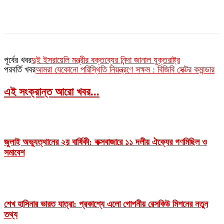
পূর্বের খবর
দুই ইসরায়েলি মন্ত্রীর বক্তব্যের নিন্দা জানাল যুক্তরাষ্ট্র
পরবর্তি খবর
আমরা যেকোনো পরিস্থিতি নিয়ন্ত্রণে সক্ষম : বিজিবি সেক্টর কমান্ডার
এই সংক্রান্ত আরো খবর...
জুলাই অভ্যুত্থানের ২য় বার্ষিকী: কক্সবাজারে ১১ দলীয় ঐক্যের গণমিছিল ও
সমাবেশ
শেখ হাসিনার ভারত যাত্রা: প্রকাশ্যে এলো গোপনীয় রেসকিউ মিশনের নতুন
তথ্য