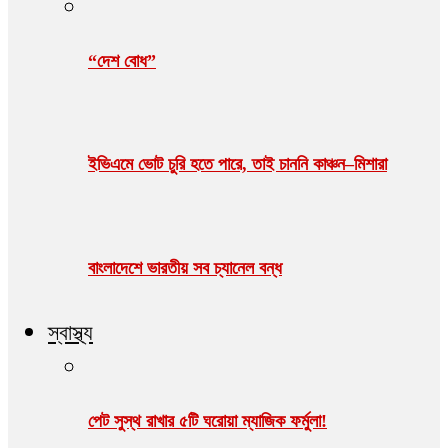
“দেশ বোধ”
ইভিএমে ভোট চুরি হতে পারে, তাই চাননি কাঞ্চন–মিশারা
বাংলাদেশে ভারতীয় সব চ্যানেল বন্ধ
স্বাস্থ্য
পেট সুস্থ রাখার ৫টি ঘরোয়া ম্যাজিক ফর্মুলা!