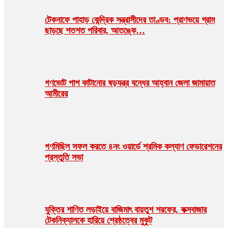
টেকনাফে পাহাড় কেন্দ্রিক সন্ত্রাসীদের তাণ্ডব: প্রাণভয়ে গ্রাম
ছাড়ছে শতশত পরিবার, আতঙ্কে…
গণভোট পাশ কাটানোর ষড়যন্ত্র বন্ধের আহ্বান জেলা জামায়াত
আমীরের
গণমিছিল সফল করতে ৪নং ওয়ার্ডে শ্রমিক কল্যাণ ফেডারেশনের
প্রস্তুতি সভা
যুক্তির শাণিত লড়াইয়ে বাজিমাৎ বায়তুশ শরফের, কক্সবাজার
টেকনিক্যালকে হারিয়ে শ্রেষ্ঠত্বের মুকুট