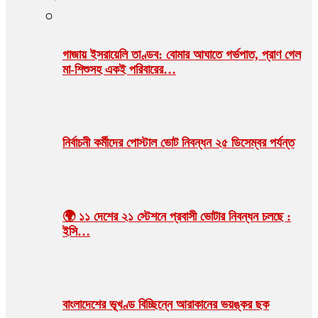
গাজায় ইসরায়েলি তাণ্ডব: বোমার আঘাতে গর্ভপাত, প্রাণ গেল
মা-শিশুসহ একই পরিবারের…
নির্বাচনী কর্মীদের পোস্টাল ভোট নিবন্ধন ২৫ ডিসেম্বর পর্যন্ত
🌍 ১১ দেশের ২১ স্টেশনে প্রবাসী ভোটার নিবন্ধন চলছে :
ইসি…
বাংলাদেশের ভূখণ্ড বিচ্ছিন্নে আরাকানের ভয়ঙ্কর ছক