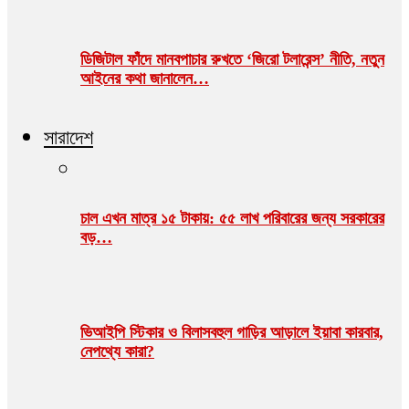
ডিজিটাল ফাঁদে মানবপাচার রুখতে ‘জিরো টলারেন্স’ নীতি, নতুন
আইনের কথা জানালেন…
সারাদেশ
চাল এখন মাত্র ১৫ টাকায়: ৫৫ লাখ পরিবারের জন্য সরকারের
বড়…
ভিআইপি স্টিকার ও বিলাসবহুল গাড়ির আড়ালে ইয়াবা কারবার,
নেপথ্যে কারা?