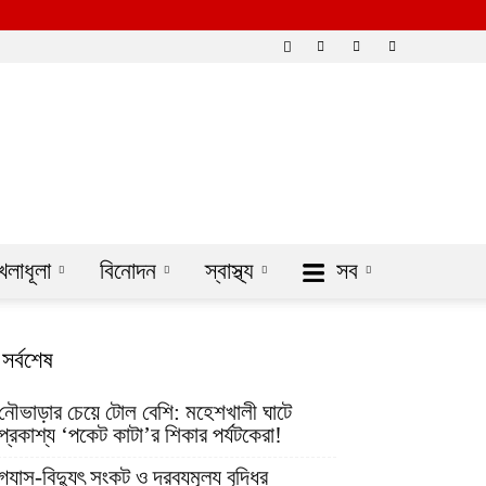
েলাধূলা
বিনোদন
স্বাস্থ্য
সব
সর্বশেষ
নৌভাড়ার চেয়ে টোল বেশি: মহেশখালী ঘাটে
প্রকাশ্য ‘পকেট কাটা’র শিকার পর্যটকেরা!
গ্যাস-বিদ্যুৎ সংকট ও দ্রব্যমূল্য বৃদ্ধির