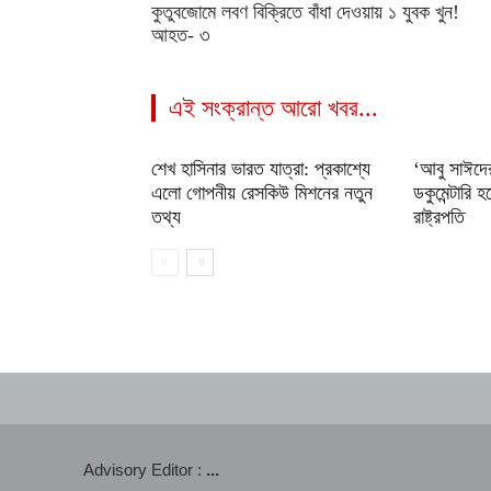
কুতুবজোমে লবণ বিক্রিতে বাঁধা দেওয়ায় ১ যুবক খুন!
আহত- ৩
এই সংক্রান্ত আরো খবর...
শেখ হাসিনার ভারত যাত্রা: প্রকাশ্যে
‘আবু সাঈদে
এলো গোপনীয় রেসকিউ মিশনের নতুন
ডকুমেন্টারি 
তথ্য
রাষ্ট্রপতি
Advisory Editor :
...