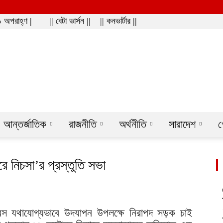
 অপরাহ্ণ |
|| বেটা ভার্সন ||
|| কনভার্টার ||
ws
আন্তর্জাতিক
রাজনীতি
অর্থনীতি
সারাদেশ
খ
ে নিচসা’র প্রস্তুতি সভা
স যথাযোগ্যভাবে উদযাপন উপলক্ষে নিরাপদ সড়ক চাই