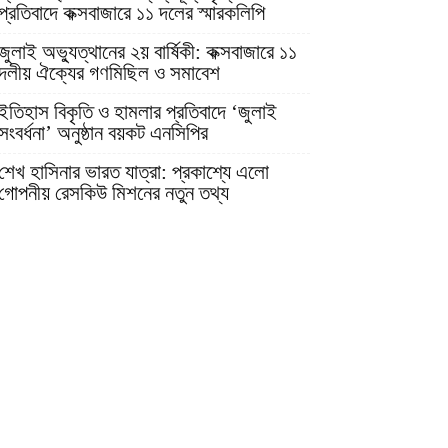
প্রতিবাদে কক্সবাজারে ১১ দলের স্মারকলিপি
জুলাই অভ্যুত্থানের ২য় বার্ষিকী: কক্সবাজারে ১১
দলীয় ঐক্যের গণমিছিল ও সমাবেশ
ইতিহাস বিকৃতি ও হামলার প্রতিবাদে ‘জুলাই
সংবর্ধনা’ অনুষ্ঠান বয়কট এনসিপির
শেখ হাসিনার ভারত যাত্রা: প্রকাশ্যে এলো
গোপনীয় রেসকিউ মিশনের নতুন তথ্য