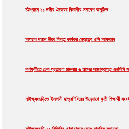
চট্টগ্রামে ১১ দলীয় ঐক্যের বিভাগীয় সমাবেশ অনুষ্ঠিত
অপরাধ দমনে নীরব কিন্তু কার্যকর নেতৃত্বে ওসি আফতাব
কর্ণফুলীতে চেক প্রতারণা মামলায় ৬ মাসের সাজাপ্রাপ্ত এনসিপি স
নাইক্ষ‍‍্যংছড়িতে ইসলামী ছাত্রশিবিরের উদ‍্যোগে কৃতী শিক্ষার্থী সংবর্
নাইক্ষ্যংছড়ি ১১ বিজিবির চোরা চালান রোধে মানবিক সহায়তা