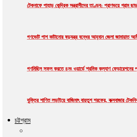
টেকনাফে পাহাড় কেন্দ্রিক সন্ত্রাসীদের তাণ্ডব: প্রাণভয়ে গ্র
গণভোট পাশ কাটানোর ষড়যন্ত্র বন্ধের আহ্বান জেলা জামায়াত আ
গণমিছিল সফল করতে ৪নং ওয়ার্ডে শ্রমিক কল্যাণ ফেডারেশনের প্
যুক্তির শাণিত লড়াইয়ে বাজিমাৎ বায়তুশ শরফের, কক্সবাজার টেকনিক্য
চট্টগ্রাম