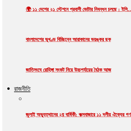
🌍 ১১ দেশের ২১ স্টেশনে প্রবাসী ভোটার নিবন্ধন চলছে : ইসি
বাংলাদেশের ভূখণ্ড বিচ্ছিন্নে আরাকানের ভয়ঙ্কর ছক
জাতিসংঘে রোহিঙ্গা সংকট নিয়ে উচ্চপর্যায়ের বৈঠক আজ
রাজনীতি
জুলাই অভ্যুত্থানের ২য় বার্ষিকী: কক্সবাজারে ১১ দলীয় ঐক্যের 