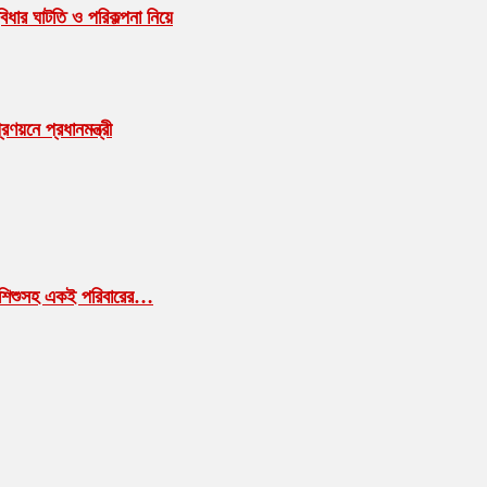
বিধার ঘাটতি ও পরিকল্পনা নিয়ে
ণয়নে প্রধানমন্ত্রী
া-শিশুসহ একই পরিবারের…