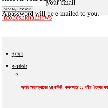
your email
A password will be e-mailed to you.
moheshkhalinews
প্রচ্ছদ
কক্সবাজার
জুলাই অভ্যুত্থানের ২য় বার্ষিকী: কক্সবাজারে ১১ দলীয় ঐক্যের 