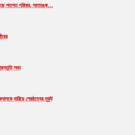
াম ছাড়ছে শতশত পরিবার, আতঙ্কে…
মীরের
রস্তুতি সভা
ালকে হারিয়ে শ্রেষ্ঠত্বের মুকুট