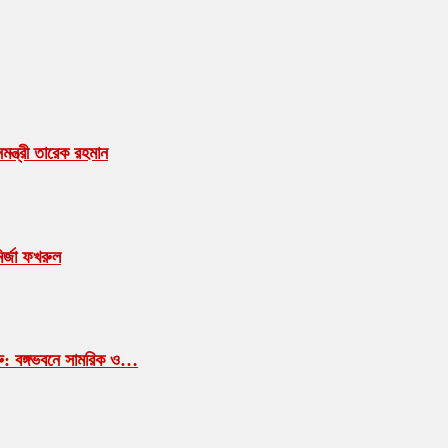
ন্ত্রী তারেক রহমান
ির্জা ফখরুল
শুরু: বঙ্গভবনে সামরিক ও…