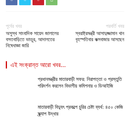
পূর্বের খবর
পরবর্তি খবর
অসুস্থ সাংবাদিক সায়েদ জালালের
স্বরাষ্ট্রমন্ত্রী আসাদুজ্জামান খান
বসতবাড়িতে ভাংচুর, আদালতের
বৃহস্পতিবার কক্সবাজার আসছেন
নিষেধাজ্ঞা জারি
এই সংক্রান্ত আরো খবর...
প্রধানমন্ত্রীর মাতারবাড়ী সফর: নিরাপত্তা ও প্রস্তুতি
পরিদর্শন করলেন বিভাগীয় কমিশনার ও ডিআইজি
মাতারবাড়ী বিদ্যুৎ প্রকল্পে চুরির চেষ্টা ব্যর্থ: ৪৫০ কেজি
স্ক্র্যাপ উদ্ধার