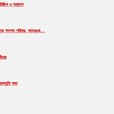
গণমিছিল ও সমাবেশ
াম ছাড়ছে শতশত পরিবার, আতঙ্কে…
মীরের
রস্তুতি সভা