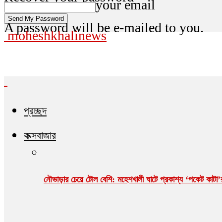
your email
A password will be e-mailed to you.
moheshkhalinews
প্রচ্ছদ
কক্সবাজার
নৌভাড়ার চেয়ে টোল বেশি: মহেশখালী ঘাটে প্রকাশ্য ‘পকেট কাটা’র