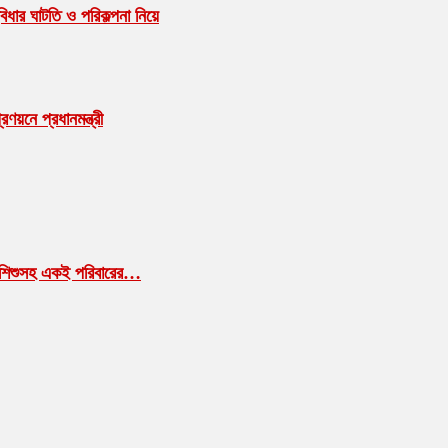
বিধার ঘাটতি ও পরিকল্পনা নিয়ে
ণয়নে প্রধানমন্ত্রী
া-শিশুসহ একই পরিবারের…