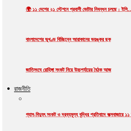
🌍 ১১ দেশের ২১ স্টেশনে প্রবাসী ভোটার নিবন্ধন চলছে : ইসি
বাংলাদেশের ভূখণ্ড বিচ্ছিন্নে আরাকানের ভয়ঙ্কর ছক
জাতিসংঘে রোহিঙ্গা সংকট নিয়ে উচ্চপর্যায়ের বৈঠক আজ
রাজনীতি
গ্যাস-বিদ্যুৎ সংকট ও দ্রব্যমূল্য বৃদ্ধির প্রতিবাদে কক্সবাজারে ১১