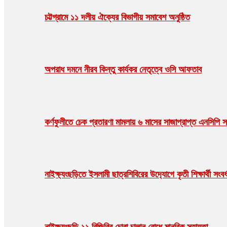
চট্টগ্রামে ১১ দলীয় ঐক্যের বিভাগীয় সমাবেশ অনুষ্ঠিত
অপরাধ দমনে নীরব কিন্তু কার্যকর নেতৃত্বে ওসি আফতাব
কর্ণফুলীতে চেক প্রতারণা মামলায় ৬ মাসের সাজাপ্রাপ্ত এনসিপি স
নাইক্ষ‍‍্যংছড়িতে ইসলামী ছাত্রশিবিরের উদ‍্যোগে কৃতী শিক্ষার্থী সংবর্
নাইক্ষ্যংছড়ি ১১ বিজিবির চোরা চালান রোধে মানবিক সহায়তা