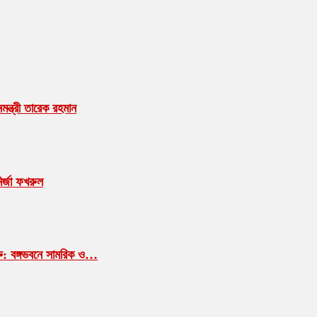
ন্ত্রী তারেক রহমান
ির্জা ফখরুল
শুরু: বঙ্গভবনে সামরিক ও…