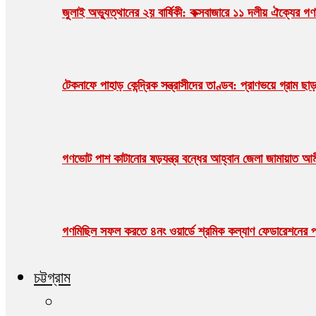
জুলাই অভ্যুত্থানের ২য় বার্ষিকী: কক্সবাজারে ১১ দলীয় ঐক্যের 
টেকনাফে পাহাড় কেন্দ্রিক সন্ত্রাসীদের তাণ্ডব: প্রাণভয়ে গ্র
গণভোট পাশ কাটানোর ষড়যন্ত্র বন্ধের আহ্বান জেলা জামায়াত আ
গণমিছিল সফল করতে ৪নং ওয়ার্ডে শ্রমিক কল্যাণ ফেডারেশনের প্
চট্টগ্রাম